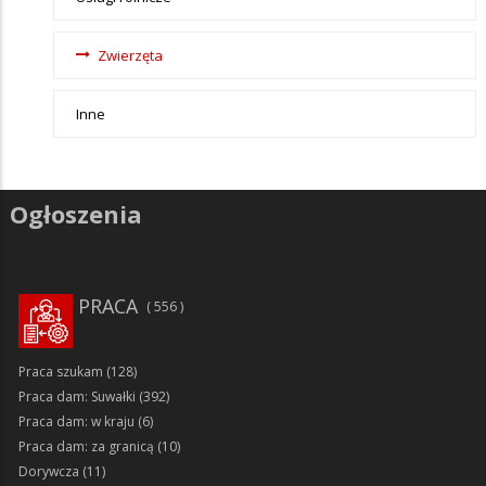
Zwierzęta
Inne
Ogłoszenia
PRACA
556
Praca szukam
(128)
Praca dam: Suwałki
(392)
Praca dam: w kraju
(6)
Praca dam: za granicą
(10)
Dorywcza
(11)