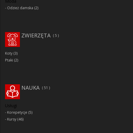
Moda
Odzież damska
(2)
ZWIERZĘTA
5
Koty
(3)
Ptaki
(2)
NAUKA
51
Usługi
Korepetycje
(5)
Kursy
(46)