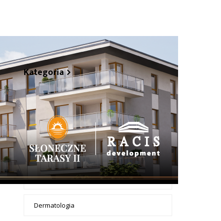
+ Dodaj wpis
Kategoria
Apteki
Badanie żył dopplerem
Chirurdzy
Chirurgia dentystyczna
Dermatologia