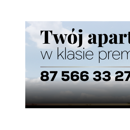
Nie dodano jeszcze wpisów do tej kategorii
Dodaj obiekt do informatora medycznego