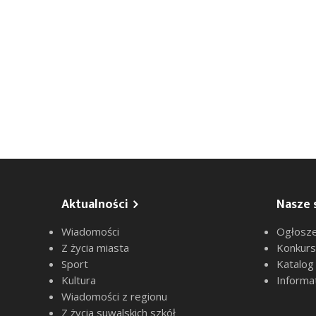
Aktualności
Nasze 
Wiadomości
Ogłosze
Z życia miasta
Konkur
Sport
Katalog
Kultura
Informa
Wiadomości z regionu
Z życia suwalskich szkół