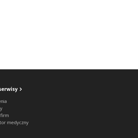
serwisy
nia
sy
 firm
tor medyczny