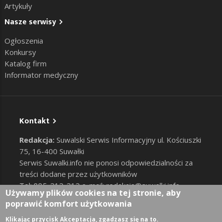
Artykuły
Nasze serwisy
Ogłoszenia
Konkursy
Katalog firm
Informator medyczny
Kontakt
Redakcja:
Suwalski Serwis Informacyjny ul. Kościuszki
75, 16-400 Suwałki
Serwis Suwalki.info nie ponosi odpowiedzialności za
treści dodane przez użytkowników
Tel: 885-212-212 e-mail:
redakcja@suwalki.info
,
Używamy plików cookies na tej stronie, aby
reklama@suwalki.info
poprawić komfort użytkowania
RODO
|
Cookies
Zaloguj
Klikając przycisk Akceptacja, zgadzasz się na to.