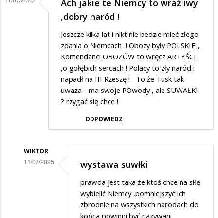
Ach jakie te Niemcy to wrażliwy
,dobry naród !
Jeszcze kilka lat i nikt nie bedzie mieć złego
zdania o Niemcach ! Obozy były POLSKIE ,
Komendanci OBOZÓW to wręcz ARTYŚCI
,o gołębich sercach ! Polacy to zły naród i
napadł na III Rzeszę ! To że Tusk tak
uważa - ma swoje POwody , ale SUWAŁKI
? rzygać się chce !
ODPOWIEDZ
WIKTOR
11/07/2025
wystawa suwłki
Dodane
prawda jest taka że ktoś chce na siłę
przez
wybielić Niemcy ,pomniejszyć ich
Czesław
zbrodnie na wszystkich narodach do
końca powinni być nazywani