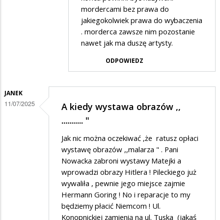
w
mordercami bez prawa do
odpowiedzi
jakiegokolwiek prawa do wybaczenia
na
. morderca zawsze nim pozostanie
Ach
nawet jak ma duszę artysty.
jakie
ODPOWIEDZ
te
Niemcy
JANEK
to
11/07/2025
A kiedy wystawa obrazów ,,
wrażliwy
........... "
,dobry
Jak nic można oczekiwać ,że ratusz opłaci
naród
wystawę obrazów ,,malarza " . Pani
!
Nowacka zabroni wystawy Matejki a
wprowadzi obrazy Hitlera ! Pileckiego już
wywaliła , pewnie jego miejsce zajmie
Hermann Goring ! No i reparacje to my
będziemy płacić Niemcom ! Ul.
Konopnickiej zamienią na ul. Tuska (jakaś