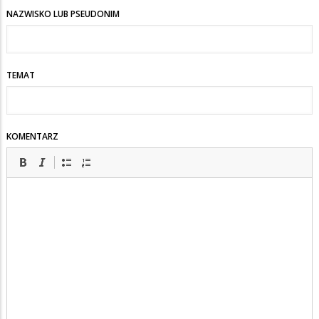
to
NAZWISKO LUB PSEUDONIM
strach
POmyśleć
TEMAT
kim
będzie
ANONYMOUS
KOMENTARZ