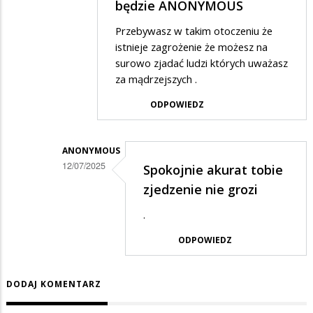
Dodane
będzie ANONYMOUS
przez
Przebywasz w takim otoczeniu że
Anonymous
istnieje zagrożenie że możesz na
w
surowo zjadać ludzi których uważasz
za mądrzejszych .
odpowiedzi
na
ODPOWIEDZ
Adolf
Hitler
ANONYMOUS
12/07/2025
Spokojnie akurat tobie
Dodane
zjedzenie nie grozi
przez
.
Suwalczanin
ODPOWIEDZ
w
odpowiedzi
DODAJ KOMENTARZ
na
No