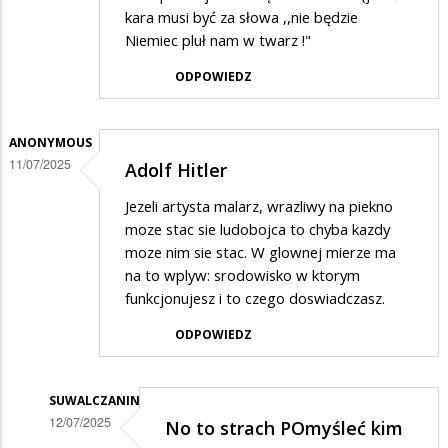
kara musi być za słowa ,,nie będzie
Niemiec pluł nam w twarz !"
ODPOWIEDZ
ANONYMOUS
11/07/2025
Adolf Hitler
Jezeli artysta malarz, wrazliwy na piekno
moze stac sie ludobojca to chyba kazdy
moze nim sie stac. W glownej mierze ma
na to wplyw: srodowisko w ktorym
funkcjonujesz i to czego doswiadczasz.
ODPOWIEDZ
SUWALCZANIN
12/07/2025
No to strach POmyśleć kim