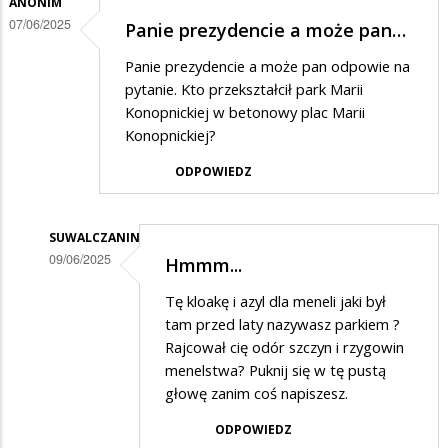
ANONIM
07/06/2025
Panie prezydencie a może pan…
Panie prezydencie a może pan odpowie na
pytanie. Kto przekształcił park Marii
Konopnickiej w betonowy plac Marii
Konopnickiej?
ODPOWIEDZ
SUWALCZANIN
09/06/2025
Hmmm...
Dodane
Tę kloakę i azyl dla meneli jaki był
przez
tam przed laty nazywasz parkiem ?
Anonim
Rajcował cię odór szczyn i rzygowin
menelstwa? Puknij się w tę pustą
w
głowę zanim coś napiszesz.
odpowiedzi
ODPOWIEDZ
na