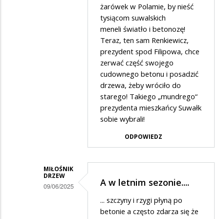
żarówek w Polamie, by nieść
tysiącom suwalskich
meneli światło i betonozę!
Teraz, ten sam Renkiewicz,
prezydent spod Filipowa, chce
zerwać część swojego
cudownego betonu i posadzić
drzewa, żeby wróciło do
starego! Takiego „mundrego“
prezydenta mieszkańcy Suwałk
sobie wybrali!
ODPOWIEDZ
MIŁOŚNIK
DRZEW
A w letnim sezonie....
09/06/2025
Dodane
... szczyny i rzygi płyną po
betonie a często zdarza się że
przez