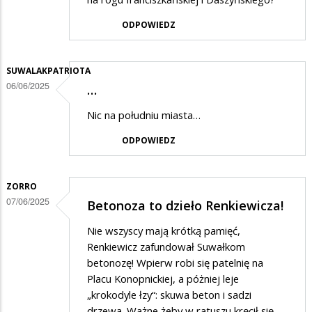
ODPOWIEDZ
SUWALAKPATRIOTA
06/06/2025
…
Nic na południu miasta…
ODPOWIEDZ
ZORRO
07/06/2025
Betonoza to dzieło Renkiewicza!
Nie wszyscy mają krótką pamięć,
Renkiewicz zafundował Suwałkom
betonozę! Wpierw robi się patelnię na
Placu Konopnickiej, a póżniej leje
„krokodyle łzy“: skuwa beton i sadzi
drzewa. Ważne żeby w ratuszu kręcił się