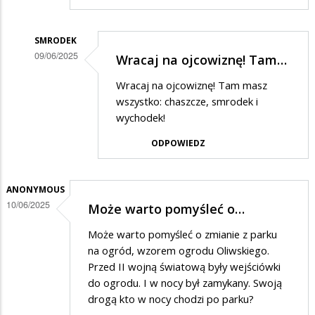
SMRODEK
09/06/2025
Wracaj na ojcowiznę! Tam…
Dodane
Wracaj na ojcowiznę! Tam masz
przez
wszystko: chaszcze, smrodek i
xd
wychodek!
w
ODPOWIEDZ
odpowiedzi
na
ANONYMOUS
a
10/06/2025
Może warto pomyśleć o…
nie
Może warto pomyśleć o zmianie z parku
można
na ogród, wzorem ogrodu Oliwskiego.
Przed II wojną światową były wejściówki
do ogrodu. I w nocy był zamykany. Swoją
drogą kto w nocy chodzi po parku?