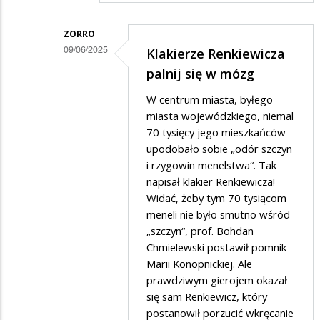
Panie
prezydencie
ZORRO
09/06/2025
a
Klakierze Renkiewicza
Dodane
może
palnij się w mózg
przez
pan…
W centrum miasta, byłego
SUWALCZANIN
miasta wojewódzkiego, niemal
w
70 tysięcy jego mieszkańców
upodobało sobie „odór szczyn
odpowiedzi
i rzygowin menelstwa“. Tak
na
napisał klakier Renkiewicza!
Hmmm...
Widać, żeby tym 70 tysiącom
meneli nie było smutno wśród
„szczyn“, prof. Bohdan
Chmielewski postawił pomnik
Marii Konopnickiej. Ale
prawdziwym gierojem okazał
się sam Renkiewicz, który
postanowił porzucić wkręcanie