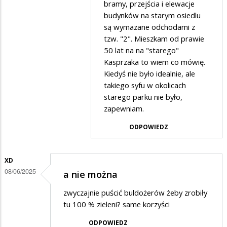
bramy, przejścia i elewacje
SUWALCZANIN
budynków na starym osiedlu
w
są wymazane odchodami z
tzw. "2". Mieszkam od prawie
odpowiedzi
50 lat na na "starego"
na
Kasprzaka to wiem co mówię.
Hmmm...
Kiedyś nie było idealnie, ale
takiego syfu w okolicach
starego parku nie było,
zapewniam.
ODPOWIEDZ
XD
08/06/2025
a nie można
zwyczajnie puścić buldożerów żeby zrobiły
tu 100 % zieleni? same korzyści
ODPOWIEDZ