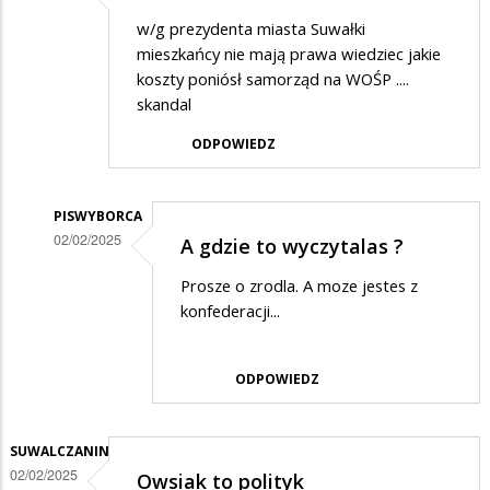
w/g prezydenta miasta Suwałki
mieszkańcy nie mają prawa wiedziec jakie
koszty poniósł samorząd na WOŚP ....
skandal
ODPOWIEDZ
PISWYBORCA
02/02/2025
A gdzie to wyczytalas ?
Dodane
Prosze o zrodla. A moze jestes z
przez
konfederacji...
Asia
w
ODPOWIEDZ
odpowiedzi
na
SUWALCZANIN
...........
02/02/2025
Owsiak to polityk