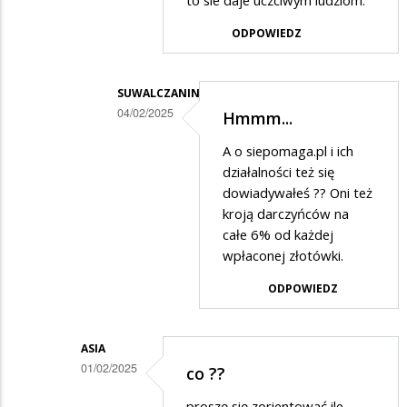
to sie daje uczciwym ludziom.
ODPOWIEDZ
SUWALCZANIN
04/02/2025
Hmmm...
Dodane
A o siepomaga.pl i ich
przez
działalności też się
Anonymous
dowiadywałeś ?? Oni też
kroją darczyńców na
w
całe 6% od każdej
odpowiedzi
wpłaconej złotówki.
na
ODPOWIEDZ
Jak
tobie
i
ASIA
01/02/2025
co ??
Jurkowi
Dodane
sie
proszę się zorientować ile