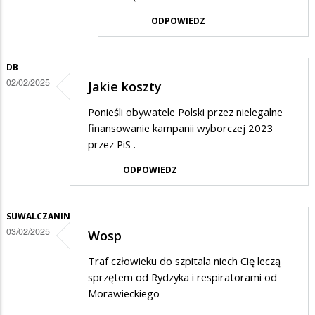
o
ODPOWIEDZ
orszak
trzech
DB
króli
02/02/2025
Jakie koszty
!!!
Ponieśli obywatele Polski przez nielegalne
finansowanie kampanii wyborczej 2023
przez PiS .
ODPOWIEDZ
SUWALCZANIN
03/02/2025
Wosp
Traf człowieku do szpitala niech Cię leczą
sprzętem od Rydzyka i respiratorami od
Morawieckiego