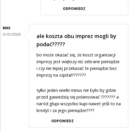
w
ODPOWIEDZ
odpowiedzi
na
MAX
Bravo
31/01/2025
ale koszta obu imprez mogli by
panie
podać?????
Tadeuszu
Czerwiecki
bo może okazać się, że koszt organizacji
imprezy jest większy niż zebrane pieniądze
i czy nie lepiej przekazać te pieniądze bez
imprezy na szpital???????
tylko jeden wielki minus nie było by gdzie
przed gawiedzią się polansować ??????? a
naród głupi wszystko kupi nawet jeśli to na
kredyt i za jego pieniądze????
ODPOWIEDZ