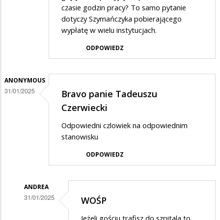
czasie godzin pracy? To samo pytanie
dotyczy Szymańczyka pobierającego
wypłatę w wielu instytucjach.
ODPOWIEDZ
ANONYMOUS
31/01/2025
Bravo panie Tadeuszu
Czerwiecki
Odpowiedni czlowiek na odpowiednim
stanowisku
ODPOWIEDZ
ANDREA
31/01/2025
WOŚP
Dodane
Jeżeli gościu trafisz do szpitala to