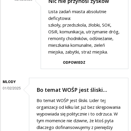
że
Nic nie przynośi zysków
Dodane
nadszedł
Lista zadań miasta absolutnie
przez
czas
deficytowa:
PiSwyborca
szkoły, przedszkola, żłobki, SOK,
OSiR, komunikacja, utrzymanie dróg,
w
remonty chodników, odśnieżanie,
odpowiedzi
mieszkania komunalne, zieleń
na
miejska, zabytki, straż miejska.
Myślę
ODPOWIEDZ
,
że
MLODY
nadszedł
01/02/2025
Bo temat WOŚP jest śliski…
czas
Bo temat WOŚP jest śliski. Lider tej
organizacji od kilku lat już bez skrępowania
wypowiada się politycznie i to odrzuca. W
tym momencie nie dziwne, że ktoś pyta
dlaczego dofinansowujemy z pieniędzy