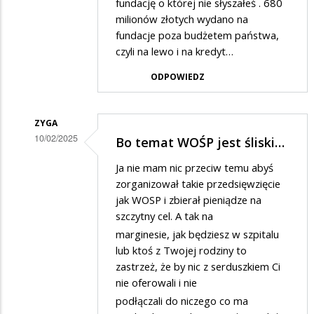
fundację o której nie słyszałeś . 680
na
milionów złotych wydano na
Bo
fundacje poza budżetem państwa,
czyli na lewo i na kredyt…
temat
WOŚP
ODPOWIEDZ
jest
śliski…
ZYGA
10/02/2025
Bo temat WOŚP jest śliski…
Dodane
Ja nie mam nic przeciw temu abyś
przez
zorganizował takie przedsięwzięcie
mlody
jak WOSP i zbierał pieniądze na
szczytny cel. A tak na
w
marginesie, jak będziesz w szpitalu
odpowiedzi
lub ktoś z Twojej rodziny to
na
zastrzeż, że by nic z serduszkiem Ci
Bo
nie oferowali i nie
temat
podłączali do niczego co ma