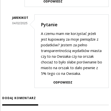
ODPOWIEDZ
JAREKIKOT
04/02/2025
Pytanie
Dodane
A czemu mam nie korzystać jeżeli
przez
jest kupowany za moje pieniądze z
Suwalczanin
podatków? Jestem za pełno
transparentnością wydatków miasta
w
czy to na Owsiaka czy na orszak
odpowiedzi
chociaż to było słabe porównanie bo
na
miasto na orszak to dało pewnie z
Wosp
5% tego co na Owsiaka.
ODPOWIEDZ
DODAJ KOMENTARZ