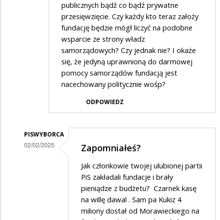
publicznych bądź co bądź prywatne
przesięwzięcie. Czy każdy kto teraz założy
fundację będzie mógł liczyć na podobne
wsparcie ze strony władz
samorządowych? Czy jednak nie? I okaże
się, że jedyną uprawnioną do darmowej
pomocy samorządów fundacją jest
nacechowany politycznie wośp?
ODPOWIEDZ
PISWYBORCA
02/02/2025
Zapomniałeś?
Dodane
Jak członkowie twojej ulubionej partii
przez
PiS zakładali fundacje i brały
mlody
pieniądze z budżetu? Czarnek kasę
na willę dawal . Sam pa Kukiz 4
w
miliony dostał od Morawieckiego na
odpowiedzi