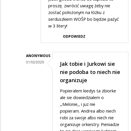
przez
proszę zwrócić uwagę żeby nie
Anonymous
zostać położonym na łóżku z
serduszkiem WOŚP bo będzie pażyć
w
w 3 litery!
odpowiedzi
ODPOWIEDZ
na
Bravo
panie
ANONYMOUS
01/02/2025
Tadeuszu
Jak tobie i Jurkowi sie
Dodane
Czerwiecki
nie podoba to niech nie
przez
organizuje
ANDREA
Popieralem kiedys ta zbiorke
w
ale sie dowiedzialem o
odpowiedzi
,,Melonie,, i juz nie
popieram. Andrea albo niech
na
robi za swoje albo niech nie
WOŚP
organizuje orkiestry. Pieniadze