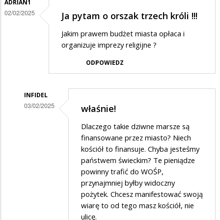
ADRIAN1
02/02/2025
Ja pytam o orszak trzech króli !!!
Jakim prawem budżet miasta opłaca i
organizuje imprezy religijne ?
ODPOWIEDZ
INFIDEL
03/02/2025
właśnie!
Dodane
Dlaczego takie dziwne marsze są
przez
finansowane przez miasto? Niech
Adrian1
kościół to finansuje. Chyba jesteśmy
państwem świeckim? Te pieniądze
w
powinny trafić do WOŚP,
odpowiedzi
przynajmniej byłby widoczny
na
pożytek. Chcesz manifestować swoją
Ja
wiarę to od tego masz kościół, nie
ulicę.
pytam