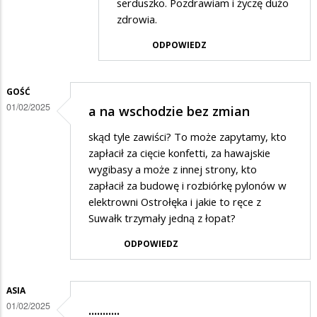
serduszko. Pozdrawiam i życzę dużo
WOŚP
zdrowia.
jest
ODPOWIEDZ
śliski…
GOŚĆ
01/02/2025
a na wschodzie bez zmian
skąd tyle zawiści? To może zapytamy, kto
zapłacił za cięcie konfetti, za hawajskie
wygibasy a może z innej strony, kto
zapłacił za budowę i rozbiórkę pylonów w
elektrowni Ostrołęka i jakie to ręce z
Suwałk trzymały jedną z łopat?
ODPOWIEDZ
ASIA
01/02/2025
...........