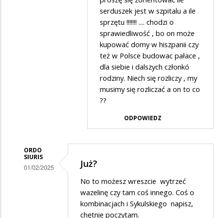
przez
serduszek jest w szpitalu a ile
nie
ANDREA
sprzętu !!!!!!! .... chodzi o
podoba
sprawiedliwość , bo on może
w
to
kupować domy w hiszpanii czy
odpowiedzi
niech
też w Polsce budowac pałace ,
na
dla siebie i dalszych członkó
nie
WOŚP
rodziny. Niech się rozliczy , my
organizuje
musimy się rozliczać a on to co
??
ODPOWIEDZ
ORDO
SIURIS
Już?
01/02/2025
Dodane
No to możesz wreszcie wytrzeć
wazelinę czy tam coś innego. Coś o
przez
kombinacjach i Sykulskiego napisz,
Anonymous
chętnie poczytam.