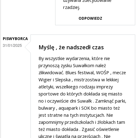
używana zdecydowanie
baranie,
rzadziej.
koszty.
ODPOWIEDZ
PISWYBORCA
31/01/2025
Myślę , że nadszedł czas
By wszystkie wydarzenia, które nie
przynoszą zysku Suwałkom należ
zlikwidować. Blues festiwal, WOŚP , mecze
Wigier i Slepska , mistrzostwa w lekkiej
atletyki, wszelkiego rodzaju imprezy
sportowe do których dokłada się miasto
no i oczywiście dni Suwałk . Zamknąć parki,
bulwary , aquapark i SOK bo miasto też
jest stratne na tych instytucjach. Nie
zapomnijmy przedszkolach i żłobkach tam
też miasto dokłada . Zgasić oświetlenie
uliczne i światła na przejściach . Nie