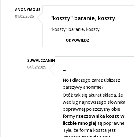
ANONYMOUS
01/02/2025
"koszty" baranie, koszty.
Dodane
"koszty" baranie, koszty.
przez
ODPOWIEDZ
max
w
odpowiedzi
SUWALCZANIN
04/02/2025
...
na
Dodane
ale
No i dlaczego zaraz ubliżasz
przez
koszta
parszywy anonimie?
Anonymous
Otóż tak się akurat składa, że
obu
według najnowszego słownika
w
imprez
poprawnej polszczyzny obie
odpowiedzi
mogli
formy
rzeczownika koszt w
na
by
liczbie mnogiej
są poprawne.
"koszty"
Tyle, że forma koszta jest
podać?????