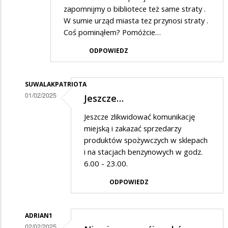
zapomnijmy o bibliotece też same straty .
W sumie urząd miasta tez przynosi straty .
Coś pominąłem? Pomóżcie…
ODPOWIEDZ
SUWALAKPATRIOTA
01/02/2025
Jeszcze…
Dodane
Jeszcze zlikwidować komunikację
przez
miejską i zakazać sprzedarzy
PiSwyborca
produktów spożywczych w sklepach
i na stacjach benzynowych w godz.
w
6.00 - 23.00.
odpowiedzi
ODPOWIEDZ
na
Myślę
,
ADRIAN1
02/02/2025