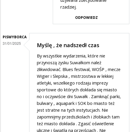
używana zdecydowanie
baranie,
rzadziej.
koszty.
ODPOWIEDZ
PISWYBORCA
31/01/2025
Myślę , że nadszedł czas
By wszystkie wydarzenia, które nie
przynoszą zysku Suwałkom należ
zlikwidować. Blues festiwal, WOŚP , mecze
Wigier i Slepska , mistrzostwa w lekkiej
atletyki, wszelkiego rodzaju imprezy
sportowe do których dokłada się miasto
no i oczywiście dni Suwałk . Zamknąć parki,
bulwary , aquapark i SOK bo miasto też
jest stratne na tych instytucjach. Nie
zapomnijmy przedszkolach i żłobkach tam
też miasto dokłada . Zgasić oświetlenie
uliczne i światła na przejściach . Nie