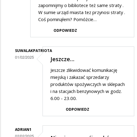
zapomnijmy o bibliotece też same straty .
W sumie urząd miasta tez przynosi straty .
Coś pominąłem? Pomóżcie…
ODPOWIEDZ
SUWALAKPATRIOTA
01/02/2025
Jeszcze…
Dodane
Jeszcze zlikwidować komunikację
przez
miejską i zakazać sprzedarzy
PiSwyborca
produktów spożywczych w sklepach
i na stacjach benzynowych w godz.
w
6.00 - 23.00.
odpowiedzi
ODPOWIEDZ
na
Myślę
,
ADRIAN1
02/02/2025