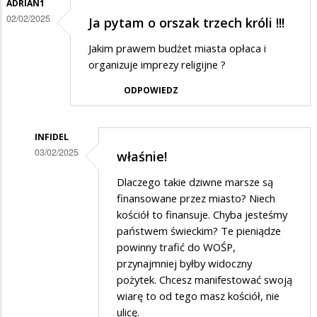
ADRIAN1
02/02/2025
Ja pytam o orszak trzech króli !!!
Jakim prawem budżet miasta opłaca i
organizuje imprezy religijne ?
ODPOWIEDZ
INFIDEL
03/02/2025
właśnie!
Dodane
Dlaczego takie dziwne marsze są
przez
finansowane przez miasto? Niech
Adrian1
kościół to finansuje. Chyba jesteśmy
państwem świeckim? Te pieniądze
w
powinny trafić do WOŚP,
odpowiedzi
przynajmniej byłby widoczny
na
pożytek. Chcesz manifestować swoją
Ja
wiarę to od tego masz kościół, nie
ulicę.
pytam