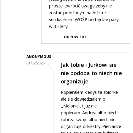
przez
proszę zwrócić uwagę żeby nie
Anonymous
zostać położonym na łóżku z
serduszkiem WOŚP bo będzie pażyć
w
w 3 litery!
odpowiedzi
ODPOWIEDZ
na
Bravo
panie
ANONYMOUS
01/02/2025
Tadeuszu
Jak tobie i Jurkowi sie
Dodane
Czerwiecki
nie podoba to niech nie
przez
organizuje
ANDREA
Popieralem kiedys ta zbiorke
w
ale sie dowiedzialem o
odpowiedzi
,,Melonie,, i juz nie
popieram. Andrea albo niech
na
robi za swoje albo niech nie
WOŚP
organizuje orkiestry. Pieniadze