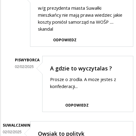
w/g prezydenta miasta Suwałki
mieszkańcy nie mają prawa wiedziec jakie
koszty poniósł samorząd na WOŚP ....
skandal
ODPOWIEDZ
PISWYBORCA
02/02/2025
A gdzie to wyczytalas ?
Dodane
Prosze o zrodla. A moze jestes z
przez
konfederacji...
Asia
w
ODPOWIEDZ
odpowiedzi
na
SUWALCZANIN
...........
02/02/2025
Owsiak to polityk