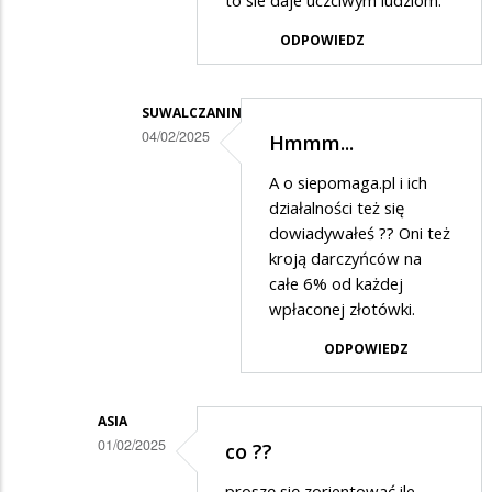
to sie daje uczciwym ludziom.
ODPOWIEDZ
SUWALCZANIN
04/02/2025
Hmmm...
Dodane
A o siepomaga.pl i ich
przez
działalności też się
Anonymous
dowiadywałeś ?? Oni też
kroją darczyńców na
w
całe 6% od każdej
odpowiedzi
wpłaconej złotówki.
na
ODPOWIEDZ
Jak
tobie
i
ASIA
01/02/2025
co ??
Jurkowi
Dodane
sie
proszę się zorientować ile