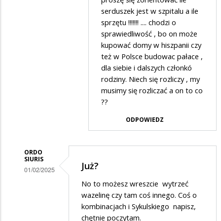
przez
serduszek jest w szpitalu a ile
nie
ANDREA
sprzętu !!!!!!! .... chodzi o
podoba
sprawiedliwość , bo on może
w
to
kupować domy w hiszpanii czy
odpowiedzi
niech
też w Polsce budowac pałace ,
na
dla siebie i dalszych członkó
nie
WOŚP
rodziny. Niech się rozliczy , my
organizuje
musimy się rozliczać a on to co
??
ODPOWIEDZ
ORDO
SIURIS
Już?
01/02/2025
Dodane
No to możesz wreszcie wytrzeć
wazelinę czy tam coś innego. Coś o
przez
kombinacjach i Sykulskiego napisz,
Anonymous
chętnie poczytam.