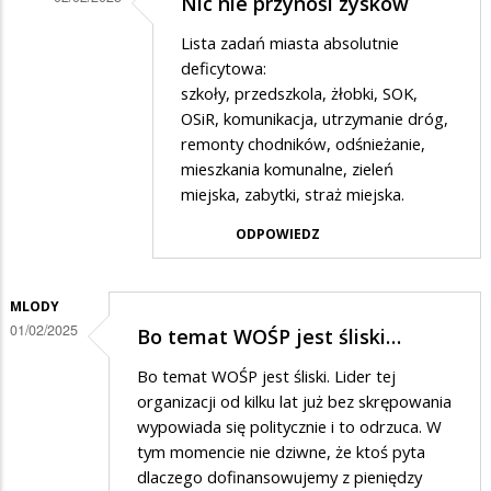
że
Nic nie przynośi zysków
Dodane
nadszedł
Lista zadań miasta absolutnie
przez
czas
deficytowa:
PiSwyborca
szkoły, przedszkola, żłobki, SOK,
OSiR, komunikacja, utrzymanie dróg,
w
remonty chodników, odśnieżanie,
odpowiedzi
mieszkania komunalne, zieleń
na
miejska, zabytki, straż miejska.
Myślę
ODPOWIEDZ
,
że
MLODY
nadszedł
01/02/2025
Bo temat WOŚP jest śliski…
czas
Bo temat WOŚP jest śliski. Lider tej
organizacji od kilku lat już bez skrępowania
wypowiada się politycznie i to odrzuca. W
tym momencie nie dziwne, że ktoś pyta
dlaczego dofinansowujemy z pieniędzy