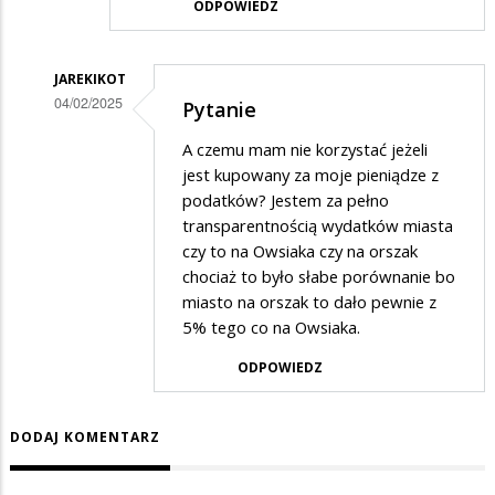
ODPOWIEDZ
JAREKIKOT
04/02/2025
Pytanie
Dodane
A czemu mam nie korzystać jeżeli
przez
jest kupowany za moje pieniądze z
Suwalczanin
podatków? Jestem za pełno
transparentnością wydatków miasta
w
czy to na Owsiaka czy na orszak
odpowiedzi
chociaż to było słabe porównanie bo
na
miasto na orszak to dało pewnie z
Wosp
5% tego co na Owsiaka.
ODPOWIEDZ
DODAJ KOMENTARZ