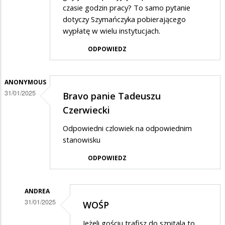
czasie godzin pracy? To samo pytanie
dotyczy Szymańczyka pobierającego
wypłatę w wielu instytucjach.
ODPOWIEDZ
ANONYMOUS
31/01/2025
Bravo panie Tadeuszu
Czerwiecki
Odpowiedni czlowiek na odpowiednim
stanowisku
ODPOWIEDZ
ANDREA
31/01/2025
WOŚP
Dodane
Jeżeli gościu trafisz do szpitala to