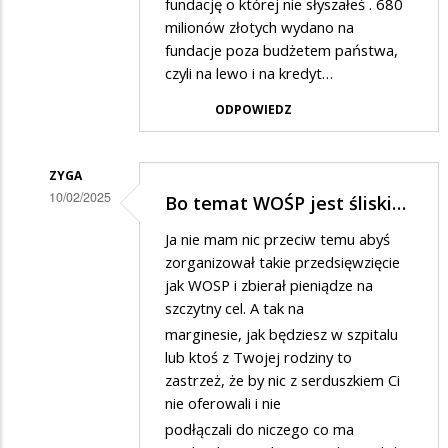
fundację o której nie słyszałeś . 680
na
milionów złotych wydano na
Bo
fundacje poza budżetem państwa,
czyli na lewo i na kredyt…
temat
WOŚP
ODPOWIEDZ
jest
śliski…
ZYGA
10/02/2025
Bo temat WOŚP jest śliski…
Dodane
Ja nie mam nic przeciw temu abyś
przez
zorganizował takie przedsięwzięcie
mlody
jak WOSP i zbierał pieniądze na
szczytny cel. A tak na
w
marginesie, jak będziesz w szpitalu
odpowiedzi
lub ktoś z Twojej rodziny to
na
zastrzeż, że by nic z serduszkiem Ci
Bo
nie oferowali i nie
temat
podłączali do niczego co ma