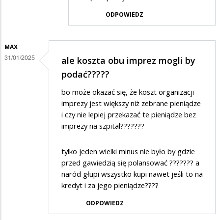
w
ODPOWIEDZ
odpowiedzi
na
MAX
Bravo
31/01/2025
ale koszta obu imprez mogli by
panie
podać?????
Tadeuszu
Czerwiecki
bo może okazać się, że koszt organizacji
imprezy jest większy niż zebrane pieniądze
i czy nie lepiej przekazać te pieniądze bez
imprezy na szpital???????
tylko jeden wielki minus nie było by gdzie
przed gawiedzią się polansować ??????? a
naród głupi wszystko kupi nawet jeśli to na
kredyt i za jego pieniądze????
ODPOWIEDZ