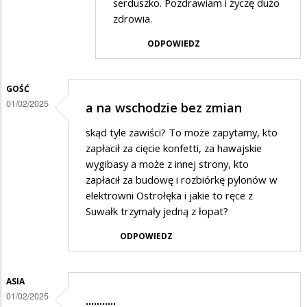
serduszko. Pozdrawiam i życzę dużo
WOŚP
zdrowia.
jest
ODPOWIEDZ
śliski…
GOŚĆ
01/02/2025
a na wschodzie bez zmian
skąd tyle zawiści? To może zapytamy, kto
zapłacił za cięcie konfetti, za hawajskie
wygibasy a może z innej strony, kto
zapłacił za budowę i rozbiórkę pylonów w
elektrowni Ostrołęka i jakie to ręce z
Suwałk trzymały jedną z łopat?
ODPOWIEDZ
ASIA
01/02/2025
...........