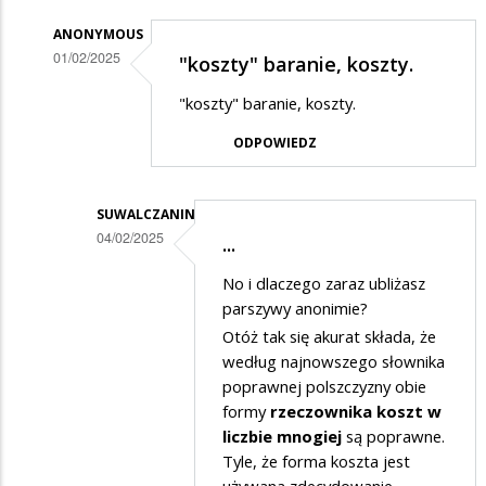
ANONYMOUS
01/02/2025
"koszty" baranie, koszty.
Dodane
"koszty" baranie, koszty.
przez
ODPOWIEDZ
max
w
odpowiedzi
SUWALCZANIN
04/02/2025
...
na
Dodane
ale
No i dlaczego zaraz ubliżasz
przez
koszta
parszywy anonimie?
Anonymous
Otóż tak się akurat składa, że
obu
według najnowszego słownika
w
imprez
poprawnej polszczyzny obie
odpowiedzi
mogli
formy
rzeczownika koszt w
na
by
liczbie mnogiej
są poprawne.
"koszty"
Tyle, że forma koszta jest
podać?????