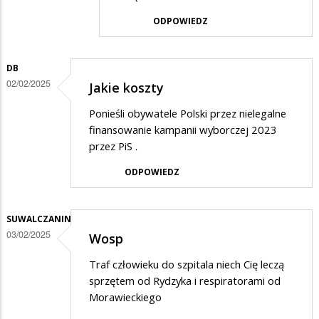
o
ODPOWIEDZ
orszak
trzech
DB
króli
02/02/2025
Jakie koszty
!!!
Ponieśli obywatele Polski przez nielegalne
finansowanie kampanii wyborczej 2023
przez PiS .
ODPOWIEDZ
SUWALCZANIN
03/02/2025
Wosp
Traf człowieku do szpitala niech Cię leczą
sprzętem od Rydzyka i respiratorami od
Morawieckiego