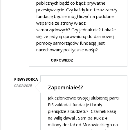
publicznych bądź co bądź prywatne
przesięwzięcie. Czy każdy kto teraz założy
fundację będzie mógł liczyć na podobne
wsparcie ze strony władz
samorządowych? Czy jednak nie? I okaże
się, że jedyną uprawnioną do darmowej
pomocy samorządów fundacją jest
nacechowany politycznie wośp?
ODPOWIEDZ
PISWYBORCA
02/02/2025
Zapomniałeś?
Dodane
Jak członkowie twojej ulubionej partii
przez
PiS zakładali fundacje i brały
mlody
pieniądze z budżetu? Czarnek kasę
na willę dawal . Sam pa Kukiz 4
w
miliony dostał od Morawieckiego na
odpowiedzi