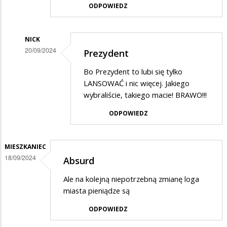
ODPOWIEDZ
NICK
20/09/2024
Prezydent
Dodane
Bo Prezydent to lubi się tylko
przez
LANSOWAĆ i nic więcej. Jakiego
Yoostysia
wybraliście, takiego macie! BRAWO!!!
w
ODPOWIEDZ
odpowiedzi
na
MIESZKANIEC
Koszty
18/09/2024
Absurd
Ale na kolejną niepotrzebną zmianę loga
miasta pieniądze są
ODPOWIEDZ