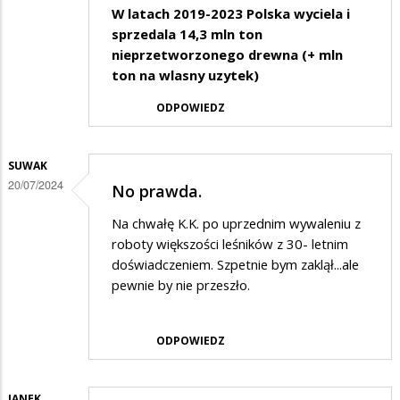
W latach 2019-2023 Polska wyciela i
sprzedala 14,3 mln ton
nieprzetworzonego drewna (+ mln
ton na wlasny uzytek)
ODPOWIEDZ
SUWAK
20/07/2024
No prawda.
Na chwałę K.K. po uprzednim wywaleniu z
roboty większości leśników z 30- letnim
doświadczeniem. Szpetnie bym zaklął...ale
pewnie by nie przeszło.
ODPOWIEDZ
JANEK