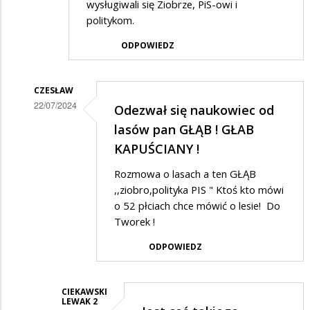
wysługiwali się Ziobrze, PiS-owi i
politykom.
ODPOWIEDZ
CZESŁAW
22/07/2024
Odezwał się naukowiec od
Dodane
lasów pan GŁĄB ! GŁAB
przez
KAPUŚCIANY !
Adrian1
Rozmowa o lasach a ten GŁĄB
w
,,ziobro,polityka PIS " Ktoś kto mówi
odpowiedzi
o 52 płciach chce mówić o lesie! Do
Tworek !
na
Proponuję
ODPOWIEDZ
zakaz
cięć
CIEKAWSKI
LEWAK 2
wieście