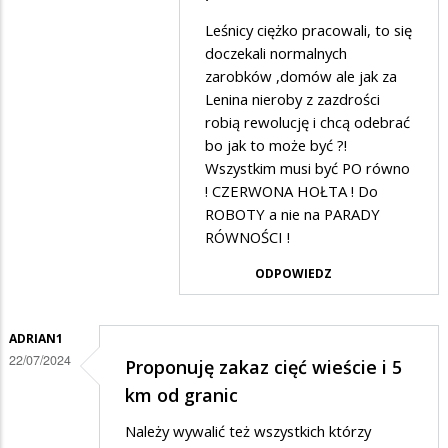
PIĘKNĄ
Adrian1
Leśnicy ciężko pracowali, to się
KARTĘ
w
doczekali normalnych
LEŚNIKÓW
odpowiedzi
zarobków ,domów ale jak za
Lenina nieroby z zazdrości
na
robią rewolucję i chcą odebrać
Leśnicy
bo jak to może być ?!
może
Wszystkim musi być PO równo
! CZERWONA HOŁTA ! Do
i
ROBOTY a nie na PARADY
mieli
RÓWNOŚCI !
piękną
ODPOWIEDZ
kartę,
ale
ją
ADRIAN1
22/07/2024
Proponuję zakaz cięć wieście i 5
sprzedali
km od granic
politykom
Należy wywalić też wszystkich którzy