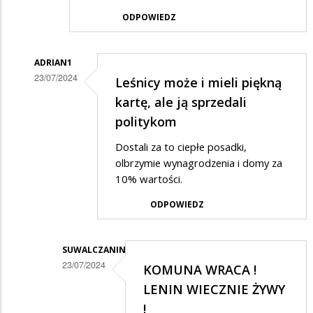
ODPOWIEDZ
ADRIAN1
23/07/2024
Leśnicy może i mieli piękną
Dodane
kartę, ale ją sprzedali
przez
politykom
Janek
Dostali za to ciepłe posadki,
w
olbrzymie wynagrodzenia i domy za
odpowiedzi
10% wartości.
na
ODPOWIEDZ
Polska
do
SUWALCZANIN
tej
23/07/2024
KOMUNA WRACA !
pory
Dodane
LENIN WIECZNIE ŻYWY
miała
przez
!