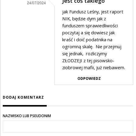
Jest coś takiego
24/07/2024
i
Dodane
jak Fundusz Leśny, jest raport
5
NIK, będzie dym jak z
przez
km
funduszem sprawiedliwości
Czesław
poczytaj a się dowiesz jak
od
w
kraść i doić podatnika na
granic
ogromną skalę. Nie przejmuj
odpowiedzi
się jednak, rozliczymy
na
ZŁODZEJI z tej pisowsko-
Odezwał
ziobrowej mafii, już niebawem.
się
ODPOWIEDZ
naukowiec
od
DODAJ KOMENTARZ
lasów
pan
NAZWISKO LUB PSEUDONIM
GŁĄB
!
GŁAB