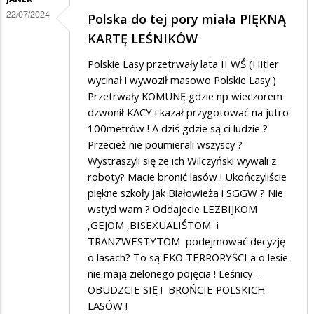
22/07/2024
Polska do tej pory miała PIĘKNĄ
KARTĘ LEŚNIKÓW
Polskie Lasy przetrwały lata II WŚ (Hitler
wycinał i wywoził masowo Polskie Lasy )
Przetrwały KOMUNĘ gdzie np wieczorem
dzwonił KACY i kazał przygotować na jutro
100metrów ! A dziś gdzie są ci ludzie ?
Przecież nie poumierali wszyscy ?
Wystraszyli się że ich Wilczyński wywali z
roboty? Macie bronić lasów ! Ukończyliście
piękne szkoły jak Białowieża i SGGW ? Nie
wstyd wam ? Oddajecie LEZBIJKOM
,GEJOM ,BISEXUALIŚTOM i
TRANZWESTYTOM podejmować decyzję
o lasach? To są EKO TERRORYŚCI a o lesie
nie mają zielonego pojęcia ! Leśnicy -
OBUDZCIE SIĘ ! BROŃCIE POLSKICH
LASÓW !