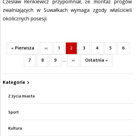
Czesław Renkiewicz przypomniał, że montaż progów
zwalniających w Suwałkach wymaga zgody właścicieli
okolicznych posesji.
Pierwsza
« Pierwsza
Poprzednia
‹‹
Page
1
Bieżąca
2
Page
3
Page
4
Page
5
Page
6
Stronicowanie
strona
strona
strona
Page
7
Page
8
Page
9
Następna
››
Ostatnia
Ostatnia »
…
strona
strona
Kategorie
Z życia miasta
Sport
Kultura