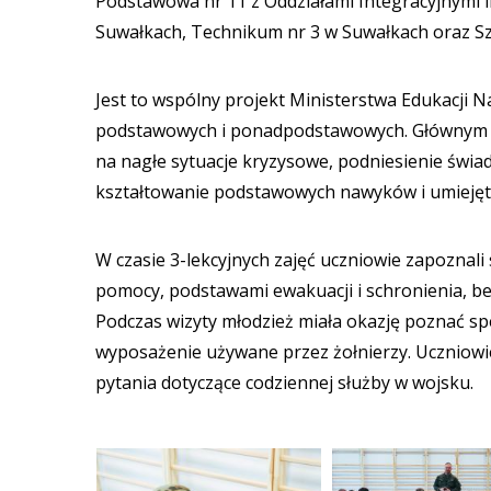
Podstawowa nr 11 z Oddziałami Integracyjnymi i
Suwałkach, Technikum nr 3 w Suwałkach oraz Sz
Jest to wspólny projekt Ministerstwa Edukacji
podstawowych i ponadpodstawowych. Głównym cel
na nagłe sytuacje kryzysowe, podniesienie świ
kształtowanie podstawowych nawyków i umiejętn
W czasie 3-lekcyjnych zajęć uczniowie zapoznali
pomocy, podstawami ewakuacji i schronienia, b
Podczas wizyty młodzież miała okazję poznać spe
wyposażenie używane przez żołnierzy. Uczniow
pytania dotyczące codziennej służby w wojsku.