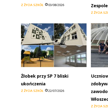
Z ŻYCIA SZKÓŁ
03/08/2026
Zespole
Z ŻYCIA S
Żłobek przy SP 7 bliski
Uczniow
ukończenia
zdobywa
Z ŻYCIA SZKÓŁ
22/07/2026
zawodow
Włosze
Z ŻYCIA S