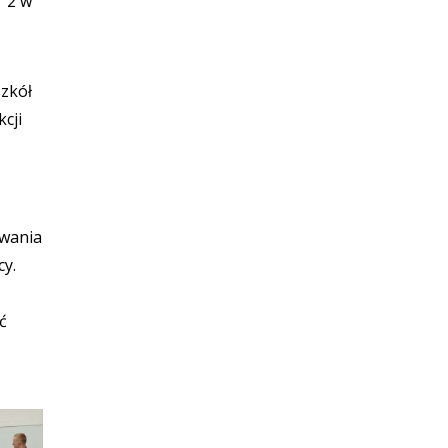
r 2 w
szkół
cji
ywania
y.
ć