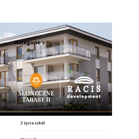
hare
Kategorie
Z życia miasta
Sport
Kultura
Wiadomości z regionu
Z życia szkół