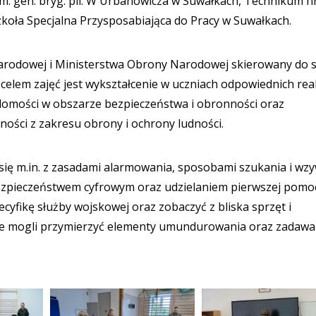
m. gen. bryg. pil. W Urbanowicza w Suwałkach, Technikum n
koła Specjalna Przysposabiająca do Pracy w Suwałkach.
 Narodowej i Ministerstwa Obrony Narodowej skierowany do 
em zajęć jest wykształcenie w uczniach odpowiednich reak
adomości w obszarze bezpieczeństwa i obronności oraz
ości z zakresu obrony i ochrony ludności.
 się m.in. z zasadami alarmowania, sposobami szukania i wz
ezpieczeństwem cyfrowym oraz udzielaniem pierwszej pomoc
cyfikę służby wojskowej oraz zobaczyć z bliska sprzęt i
ie mogli przymierzyć elementy umundurowania oraz zadawa