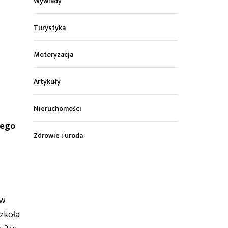
Wywiady
Turystyka
Motoryzacja
Artykuły
Nieruchomości
iego
Zdrowie i uroda
 w
Szkoła