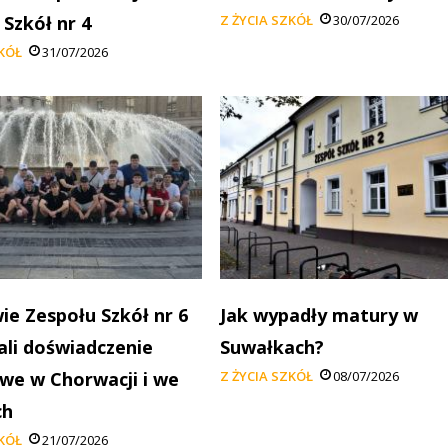
 Szkół nr 4
Z ŻYCIA SZKÓŁ
30/07/2026
ZKÓŁ
31/07/2026
ie Zespołu Szkół nr 6
Jak wypadły matury w
li doświadczenie
Suwałkach?
e w Chorwacji i we
Z ŻYCIA SZKÓŁ
08/07/2026
ch
ZKÓŁ
21/07/2026