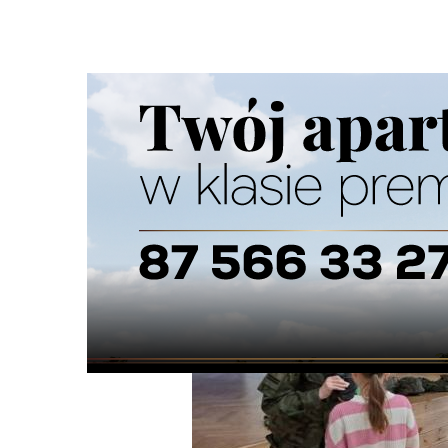
Strona główna
/
Wiadomości
/
Z życia szkół
/
„Edukacja z
Ścieżka
nawigacyjna
/
Z ŻYCIA SZKÓŁ
30/06/2026
0 Komentarzy
„Edukacja z wojskiem” w suwalskich szk