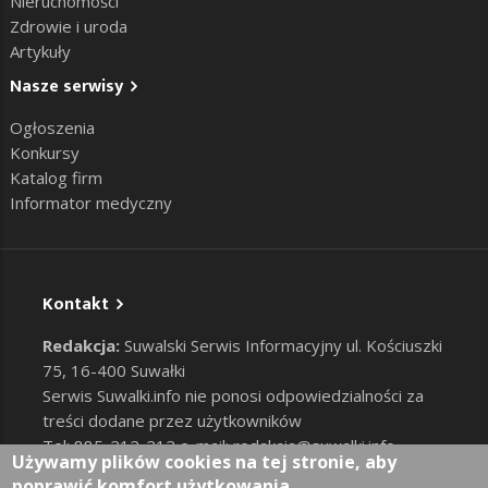
Nieruchomości
Zdrowie i uroda
Artykuły
Nasze serwisy
Ogłoszenia
Konkursy
Katalog firm
Informator medyczny
Kontakt
Redakcja:
Suwalski Serwis Informacyjny ul. Kościuszki
75, 16-400 Suwałki
Serwis Suwalki.info nie ponosi odpowiedzialności za
treści dodane przez użytkowników
Tel: 885-212-212 e-mail:
redakcja@suwalki.info
,
Używamy plików cookies na tej stronie, aby
reklama@suwalki.info
poprawić komfort użytkowania