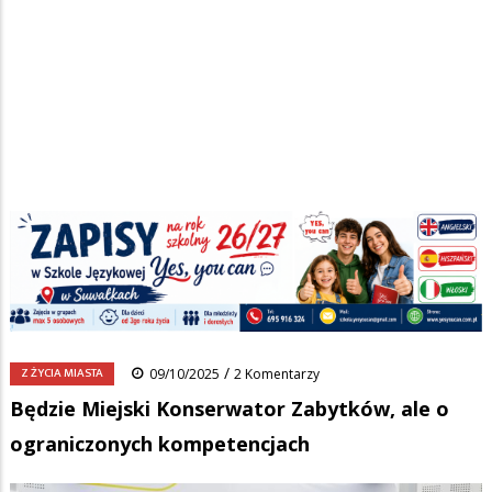
Strona główna
/
Wiadomości
/
Z życia miasta
/
Ścieżka
Będzie Miejski Konserwator Zabytków, ale o ograniczonych
kompetencjach
nawigacyjna
Facebook
Pinterest
Tumblr
Reddit
Share
0
/
Z ŻYCIA MIASTA
09/10/2025
2 Komentarzy
Będzie Miejski Konserwator Zabytków, ale o
ograniczonych kompetencjach