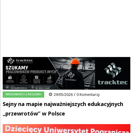
Strona główna
/
Wiadomości
/
Wiadomości z regionu
/
Ścieżka
Sejny na mapie najważniejszych edukacyjnych „przewrotów” w Polsce
nawigacyjna
Facebook
Pinterest
Tumblr
Reddit
Share
0
/
WIADOMOŚCI Z REGIONU
29/05/2026
0 Komentarzy
Sejny na mapie najważniejszych edukacyjnych
„przewrotów” w Polsce