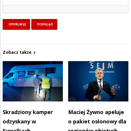
Zobacz także
Skradziony kamper
Maciej Żywno apeluje
odzyskany w
o pakiet osłonowy dla
Suwałkach
regionów objętych