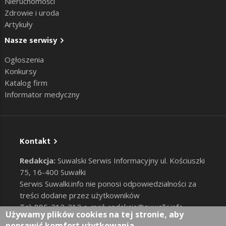
Nieruchomości
Zdrowie i uroda
Artykuły
Nasze serwisy
Ogłoszenia
Konkursy
Katalog firm
Informator medyczny
Kontakt
Redakcja:
Suwalski Serwis Informacyjny ul. Kościuszki
75, 16-400 Suwałki
Serwis Suwalki.info nie ponosi odpowiedzialności za
treści dodane przez użytkowników
Tel: 885-212-212 e-mail:
redakcja@suwalki.info
,
Używamy plików cookies na tej stronie, aby
reklama@suwalki.info
poprawić komfort użytkowania