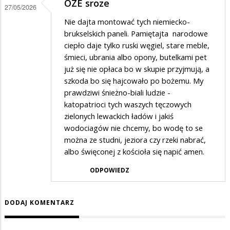
OZE sroze
27/05/2026
Nie dajta montować tych niemiecko-
brukselskich paneli. Pamiętajta narodowe
ciepło daje tylko ruski węgiel, stare meble,
śmieci, ubrania albo opony, butelkami pet
już się nie opłaca bo w skupie przyjmują, a
szkoda bo się hajcowało po bożemu. My
prawdziwi śnieżno-biali ludzie -
katopatrioci tych waszych tęczowych
zielonych lewackich ładów i jakiś
wodociagów nie chcemy, bo wodę to se
można ze studni, jeziora czy rzeki nabrać,
albo święconej z kościoła się napić amen.
ODPOWIEDZ
DODAJ KOMENTARZ