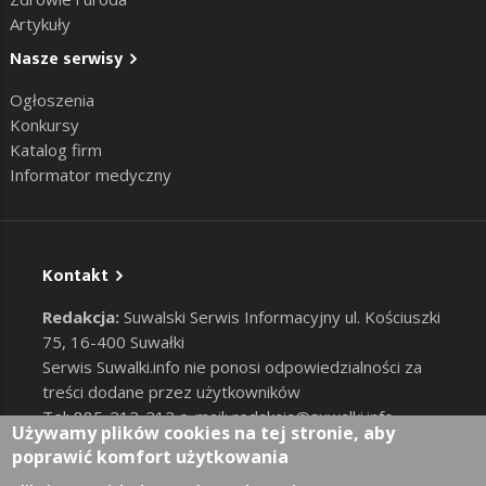
Artykuły
Nasze serwisy
Ogłoszenia
Konkursy
Katalog firm
Informator medyczny
Kontakt
Redakcja:
Suwalski Serwis Informacyjny ul. Kościuszki
75, 16-400 Suwałki
Serwis Suwalki.info nie ponosi odpowiedzialności za
treści dodane przez użytkowników
Tel: 885-212-212 e-mail:
redakcja@suwalki.info
,
Używamy plików cookies na tej stronie, aby
reklama@suwalki.info
poprawić komfort użytkowania
RODO
|
Cookies