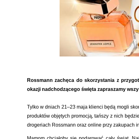
Rossmann zachęca do skorzystania z przygot
okazji nadchodzącego święta zapraszamy wszy
Tylko w dniach 21–23 maja klienci będą mogli skor
produktów objętych promocją, tańszy z nich będzi
drogeriach Rossmann oraz online przy zakupach i
Mamom chciałoby się podarować cały świat. Najb