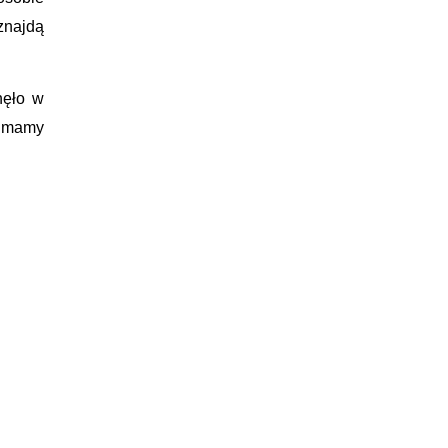
znajdą
nęło w
e mamy