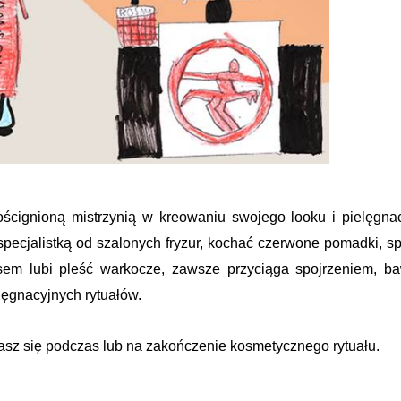
ścignioną mistrzynią w kreowaniu swojego looku i pielęgnac
ecjalistką od szalonych fryzur, kochać czerwone pomadki, s
sem lubi pleść warkocze, zawsze przyciąga spojrzeniem, ba
lęgnacyjnych rytuałów.
ulasz się podczas lub na zakończenie kosmetycznego rytuału.