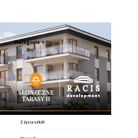
hare
Kategorie
Z życia miasta
Sport
Kultura
Wiadomości z regionu
Z życia szkół