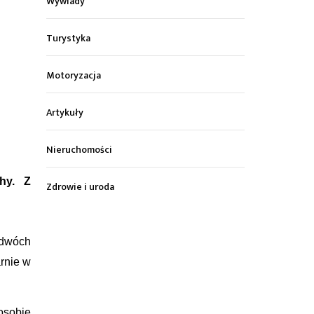
Wywiady
Turystyka
Motoryzacja
Artykuły
Nieruchomości
chy. Z
Zdrowie i uroda
e dwóch
rnie w
osobie