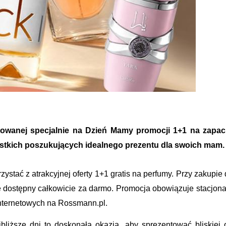
owanej specjalnie na Dzień Mamy promocji 1+1 na zapa
stkich poszukujących idealnego prezentu dla swoich mam.
zystać z atrakcyjnej oferty 1+1 gratis na perfumy. Przy zakupi
e dostępny całkowicie za darmo. Promocja obowiązuje stacjona
nternetowych na Rossmann.pl.
liższe dni to doskonała okazja, aby sprezentować bliskiej 