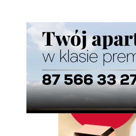
Strona główna
/
Wiadomości
/
Wiadomości z regionu
/
1+
Ścieżka
nawigacyjna
/
WIADOMOŚCI Z REGIONU
21/05/2026
0 Komentarzy
1+1 gratis na perfumy. Dzień jeszcze b