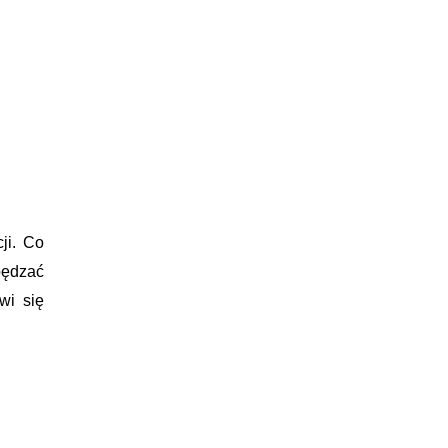
ji. Co
pędzać
wi się