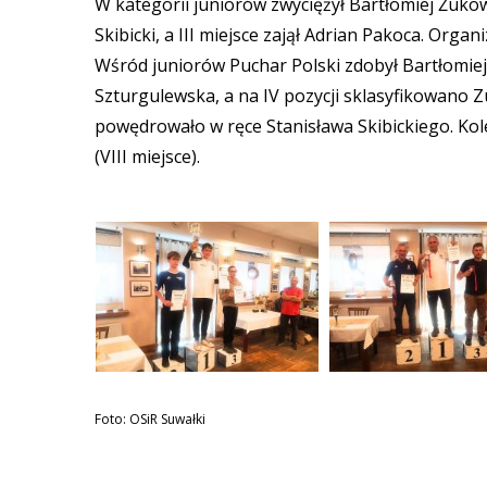
W kategorii juniorów zwyciężył Bartłomiej Żuko
Skibicki, a III miejsce zajął Adrian Pakoca. Org
Wśród juniorów Puchar Polski zdobył Bartłomiej 
Szturgulewska, a na IV pozycji sklasyfikowano
powędrowało w ręce Stanisława Skibickiego. Kolejn
(VIII miejsce).
Foto: OSiR Suwałki