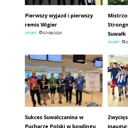
Pierwszy wyjazd i pierwszy
Mistrzo
remis Wigier
Strong
SPORT
07/08/2026
Suwałk
SPORT
0
Sukces Suwalczanina w
Zwycięs
Pucharze Polski w bowlingu
inaugur