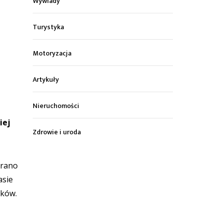
Wywiady
Turystyka
Motoryzacja
Artykuły
Nieruchomości
iej
Zdrowie i uroda
grano
asie
ików.