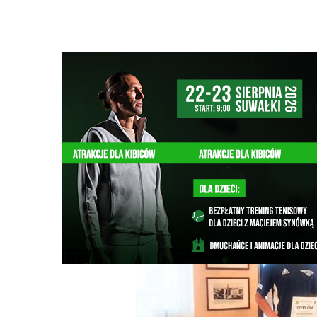
Strona główna
/
Wiadomości
/
Sport
/
Suwalczanie triumf
Ścieżka
nawigacyjna
/
SPORT
08/10/2025
0 Komentarzy
Suwalczanie triumfatorami Pucharu Pol