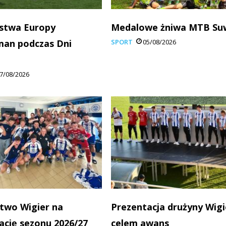
stwa Europy
Medalowe żniwa MTB Su
man podczas Dni
SPORT
05/08/2026
7/08/2026
two Wigier na
Prezentacja drużyny Wigi
ację sezonu 2026/27
celem awans