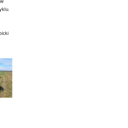
aw
yklu.
bicki