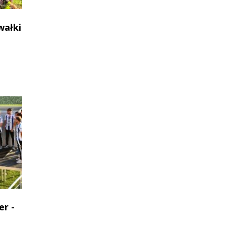
wałki
er -