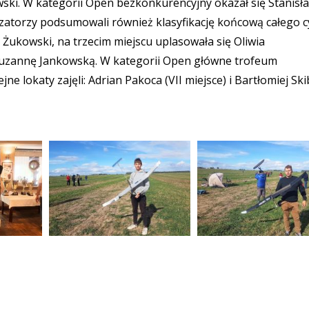
wski. W kategorii Open bezkonkurencyjny okazał się Stanisł
anizatorzy podsumowali również klasyfikację końcową całego c
Żukowski, na trzecim miejscu uplasowała się Oliwia
 Zuzannę Jankowską. W kategorii Open główne trofeum
e lokaty zajęli: Adrian Pakoca (VII miejsce) i Bartłomiej Ski