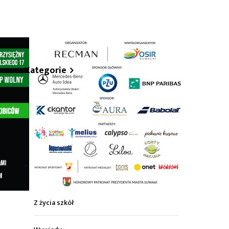
hare
Kategorie
Z życia miasta
Sport
Kultura
Wiadomości z regionu
Z życia szkół