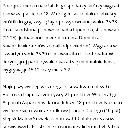
Początek meczu należał do gospodarzy, którzy wygrali
pierwszą partię do 18. W drugim secie biało-niebiescy
wrócili do gry, zwyciężając po wyrównanej walce 25:23.
Trzecia odsłona ponownie padła łupem częstochowian
(21:25), jednak podopieczni trenera Dominika
Kwapisiewicza znów zdołali odpowiedzieć. Wygrana w
czwartym secie 25:20 doprowadziła do tie-breaka. W
decydującej partii rywale okazali się minimalnie lepsi,
wygrywając 15:12 i cały mecz 3:2.
Najlepszy występ w szeregach suwalczan należał do
Bartosza Filipiaka, zdobywcy 21 punktów. Wspierał go
Asparuh Asparuhov, który dołożył 18 punktów. Na siatce
wyróżnił się również środkowy Joaquin Gallego (10 pkt).
Ślepsk Malow Suwałki zanotował 10 bloków i 5 asów
serwisowych. Po stronie gospodarzy liderem był Patrik