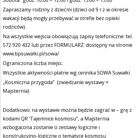
Sobota: godz. 10.00 – 12.00 i godz. 13.00 – 15.00
Zapraszamy rodziny z dziećmi (dzieci od 9 r.ż w okresie
wakacji będą mogły przebywać w strefie bez opieki
rodziców).
Na wszystkie wejścia obowiązują zapisy telefoniczne: tel.
572 920 432 lub przez FORMULARZ. dostępny na stronie
www.bpsuwalki.pl/sowa/
Ograniczona liczba miejsc.
Wszystkie aktywności płatne wg cennika SOWA Suwałki
„Kosmiczna przygoda” (zwiedzanie wystawy +
Majsternia)
Dodatkowo: na wystawie można będzie zagrać w – grę z
kodami QR ‘Tajemnice kosmosu”, a Majsternia
wzbogacona zostanie o zestawy logiczne i
konstrukcyjno-logiczne o tematyce kosmosu