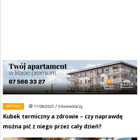
Strona główna
/
Wiadomości
/
Artykuły
/
Ścieżka
Kubek termiczny a zdrowie – czy naprawdę można pić z niego przez
cały dzień?
nawigacyjna
Facebook
Pinterest
Tumblr
Reddit
Share
0
/
ARTYKUŁY
11/08/2025
0 Komentarzy
Kubek termiczny a zdrowie – czy naprawdę
można pić z niego przez cały dzień?