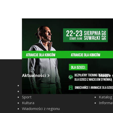
Szukana fraza w ogłoszeniach
nie odszukano ogłoszenia z podana frazą
Aktualności
Nasze 
Wiadomości
Ogłosze
Z życia miasta
Konkur
Sport
Katalog
Kultura
Informa
Wiadomości z regionu