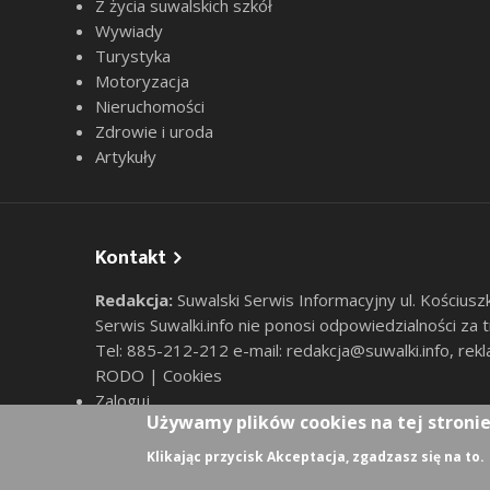
Z życia suwalskich szkół
Wywiady
Turystyka
Motoryzacja
Nieruchomości
Zdrowie i uroda
Artykuły
Kontakt
Redakcja:
Suwalski Serwis Informacyjny ul. Kościusz
Serwis Suwalki.info nie ponosi odpowiedzialności za
Tel: 885-212-212 e-mail:
redakcja@suwalki.info
,
rekl
RODO
|
Cookies
Zaloguj
User account menu
Używamy plików cookies na tej stroni
Klikając przycisk Akceptacja, zgadzasz się na to.