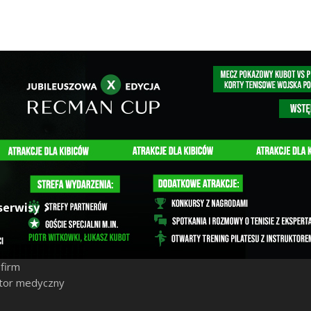
serwisy
nia
sy
 firm
tor medyczny