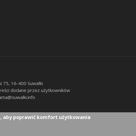
ki 75, 16-400 Suwałki
 treści dodane przez użytkowników
ama@suwalki.info
e, aby poprawić komfort użytkowania