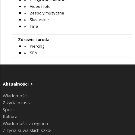
Video i foto
Zespoły muzyczne
Ślusarskie
Inne
Zdrowie i uroda
Piercing
SPA
Aktualności
Wiadomości
Z życia miasta
Sport
Kultura
Wiadomości z regionu
Z życia suwalskich szkół