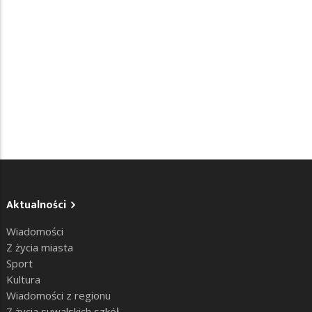
Aktualności
Wiadomości
Z życia miasta
Sport
Kultura
Wiadomości z regionu
Z życia suwalskich szkół