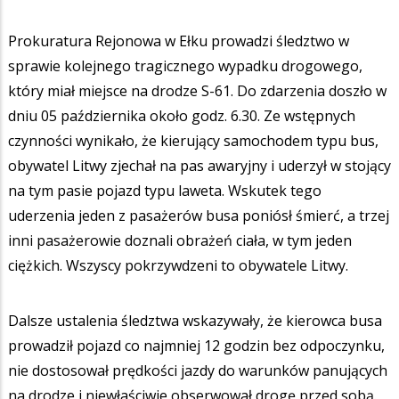
Prokuratura Rejonowa w Ełku prowadzi śledztwo w
sprawie kolejnego tragicznego wypadku drogowego,
który miał miejsce na drodze S-61. Do zdarzenia doszło w
dniu 05 października około godz. 6.30. Ze wstępnych
czynności wynikało, że kierujący samochodem typu bus,
obywatel Litwy zjechał na pas awaryjny i uderzył w stojący
na tym pasie pojazd typu laweta. Wskutek tego
uderzenia jeden z pasażerów busa poniósł śmierć, a trzej
inni pasażerowie doznali obrażeń ciała, w tym jeden
ciężkich. Wszyscy pokrzywdzeni to obywatele Litwy.
Dalsze ustalenia śledztwa wskazywały, że kierowca busa
prowadził pojazd co najmniej 12 godzin bez odpoczynku,
nie dostosował prędkości jazdy do warunków panujących
na drodze i niewłaściwie obserwował drogę przed sobą.