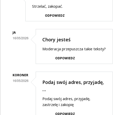
Strzelać, zakopać.
ODPOWIEDZ
JA
16/05/2026
Chory jesteś
Dodane
Moderacja przepuszcza takie teksty?
przez
ODPOWIEDZ
jaszczur
w
odpowiedzi
KORONER
16/05/2026
Podaj swój adres, przyjadę,
na
Dodane
…
strzelać
przez
Podaj swój adres, przyjadę,
jaszczur
zastrzelę i zakopię
w
ODPOWIEDZ