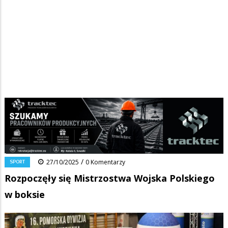
Strona główna
/
Wiadomości
/
Sport
/
Ścieżka
Rozpoczęły się Mistrzostwa Wojska Polskiego w boksie
nawigacyjna
Facebook
Pinterest
Tumblr
Reddit
Share
0
/
SPORT
27/10/2025
0 Komentarzy
Rozpoczęły się Mistrzostwa Wojska Polskiego
w boksie