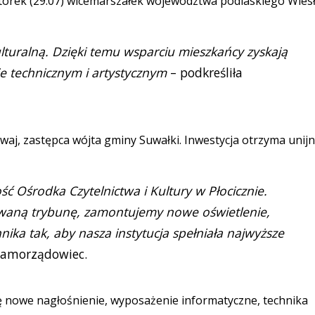
orek (29.07) wicemarszałek województwa podlaskiego Wies
ulturalną. Dzięki temu wsparciu mieszkańcy zyskają
 technicznym i artystycznym
– podkreśliła
aj, zastępca wójta gminy Suwałki. Inwestycja otrzyma unij
ść Ośrodka Czytelnictwa i Kultury w Płocicznie.
waną trybunę, zamontujemy nowe oświetlenie,
ika tak, aby nasza instytucja spełniała najwyższe
amorządowiec.
ę nowe nagłośnienie, wyposażenie informatyczne, technika