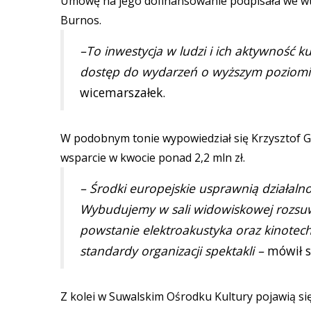
Umowę na jego dofinansowanie podpisała we wt
Burnos.
–To inwestycja w ludzi i ich aktywność k
dostęp do wydarzeń o wyższym poziomie
wicemarszałek.
W podobnym tonie wypowiedział się Krzysztof Gw
wsparcie w kwocie ponad 2,2 mln zł.
– Środki europejskie usprawnią działalno
Wybudujemy w sali widowiskowej rozsu
powstanie elektroakustyka oraz kinotechn
standardy organizacji spektakli –
mówił s
Z kolei w Suwalskim Ośrodku Kultury pojawią si