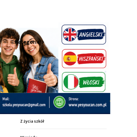
hare
Kategorie
Z życia miasta
Sport
Kultura
Wiadomości z regionu
Z życia szkół