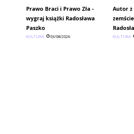
Prawo Braci i Prawo Zła -
Autor z
wygraj książki Radosława
zemście
Paszko
Radosła
KULTURA
03/08/2026
KULTURA