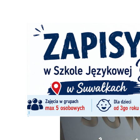
Strona główna
/
Wiadomości
/
Kultura
/
SOK z dofinanso
Ścieżka
nawigacyjna
/
KULTURA
30/07/2025
0 Komentarzy
SOK z dofinansowaniem na nowe wypos