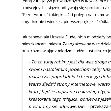
Jedną z inicjatyw prowadzonych w kawiarence będ
tradycyjnych książek odbywają się spotkania z 
"Przeczytanie" takiej książki polega na rozmowi
zagadnienie i wiedzę z pierwszej ręki, ze źródł
Jak zapewniała Urszula Duda, nic o młodzieży b
mieszkańcami miasta. Zaangażowana w tę działal
ona, rozmawiając z młodymi ludźmi ustaliła, co 
- To co tutaj robimy jest dla was droga m
swoim nastoletnim pociechom żeby tutaj 
macie czas popołudniu i chcecie go dobrz
Warto śledzić strony internetowe, warto 
której będzie napisane co każdego tygod
kreatorami tego miejsca, ponieważ jeżeli
postaramy się odpowiedzieć -
przekazał