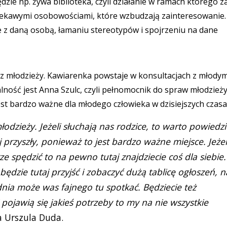
zie np. żywa biblioteka, czyli działanie w ramach którego z
ciekawymi osobowościami, które wzbudzają zainteresowanie.
e z daną osobą, łamaniu stereotypów i spojrzeniu na dane
a.
ez młodzieży. Kawiarenka powstaje w konsultacjach z młodym
ność jest Anna Szulc, czyli pełnomocnik do spraw młodzieży 
jest bardzo ważne dla młodego człowieka w dzisiejszych czasa
łodzieży. Jeżeli słuchają nas rodzice, to warto powiedzi
przyszły, ponieważ to jest bardzo ważne miejsce. Jeżel
e spędzić to na pewno tutaj znajdziecie coś dla siebie.
będzie tutaj przyjść i zobaczyć dużą tablicę ogłoszeń, n
nia może was fajnego tu spotkać. Będziecie też
 pojawią się jakieś potrzeby to my na nie wszystkie
a Urszula Duda.