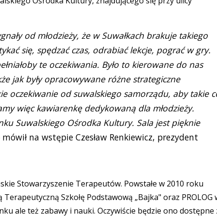
lskiego Ośrodka Kultury, znajdującego się przy ulicy
ygnały od młodzieży, że w Suwałkach brakuje takiego
kać się, spędzać czas, odrabiać lekcje, pograć w gry.
pełniałoby te oczekiwania. Było to kierowane do nas
kże jak były opracowywane różne strategiczne
kie oczekiwanie od suwalskiego samorządu, aby takie c
ramy więc kawiarenkę dedykowaną dla młodzieży.
nku Suwalskiego Ośrodka Kultury. Sala jest pięknie
mówił na wstępie Czesław Renkiewicz, prezydent
askie Stowarzyszenie Terapeutów. Powstałe w 2010 roku
ną Terapeutyczną Szkołę Podstawową „Bajka" oraz PROLOG 
ku ale też zabawy i nauki. Oczywiście będzie ono dostępne 