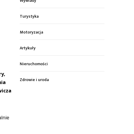
Wywiady
Turystyka
Motoryzacja
Artykuły
Nieruchomości
ry,
Zdrowie i uroda
nia
wicza
lnie