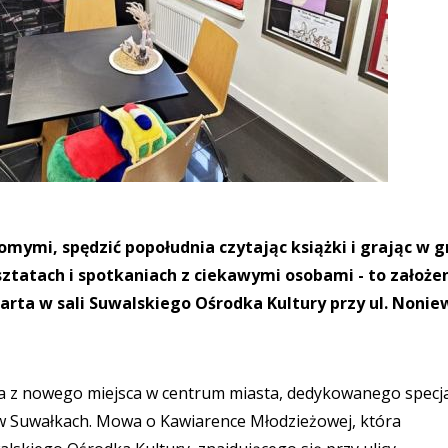
mymi, spędzić popołudnia czytając książki i grając w g
ztatach i spotkaniach z ciekawymi osobami - to założe
rta w sali Suwalskiego Ośrodka Kultury przy ul. Nonie
a z nowego miejsca w centrum miasta, dedykowanego specja
2) w Suwałkach. Mowa o Kawiarence Młodzieżowej, która