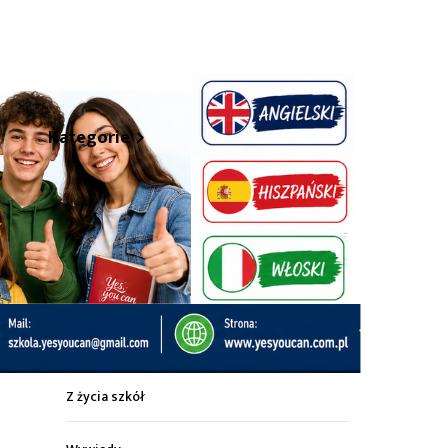
hare
Kategorie
Z życia miasta
Sport
Kultura
Wiadomości z regionu
Z życia szkół