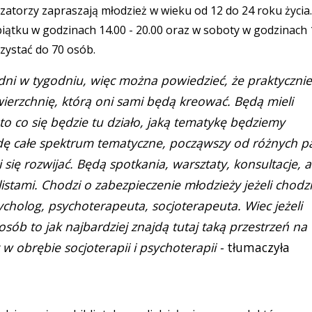
atorzy zapraszają młodzież w wieku od 12 do 24 roku życia.
iątku w godzinach 14.00 - 20.00 oraz w soboty w godzinach 
zystać do 70 osób.
dni w tygodniu, więc można powiedzieć, że praktycznie
erzchnię, którą oni sami będą kreować. Będą mieli
o co się będzie tu działo, jaką tematykę będziemy
ę całe spektrum tematyczne, począwszy od różnych pa
i się rozwijać. Będą spotkania, warsztaty, konsultacje, a
stami. Chodzi o zabezpieczenie młodzieży jeżeli chodzi
cholog, psychoterapeuta, socjoterapeuta. Wiec jeżeli
sób to jak najbardziej znajdą tutaj taką przestrzeń na
 obrębie socjoterapii i psychoterapii -
tłumaczyła