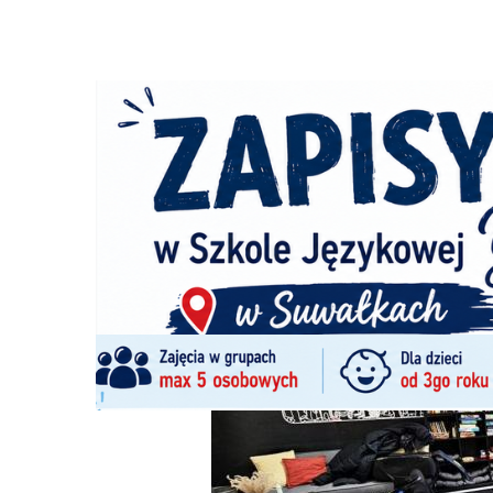
Strona główna
/
Wiadomości
/
Z życia miasta
/
Miejsce d
Ścieżka
nawigacyjna
/
Z ŻYCIA MIASTA
03/02/2025
1 Komentarzy
Miejsce dedykowane młodzieży powstał