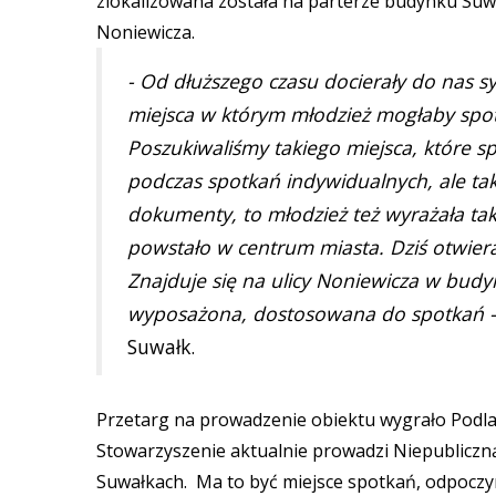
zlokalizowana została na parterze budynku Suwa
Noniewicza.
- Od dłuższego czasu docierały do nas s
miejsca w którym młodzież mogłaby spoty
Poszukiwaliśmy takiego miejsca, które s
podczas spotkań indywidualnych, ale ta
dokumenty, to młodzież też wyrażała ta
powstało w centrum miasta. Dziś otwie
Znajduje się na ulicy Noniewicza w budy
wyposażona, dostosowana do spotkań -
Suwałk.
Przetarg na prowadzenie obiektu wygrało Podl
Stowarzyszenie aktualnie prowadzi Niepublicz
Suwałkach. Ma to być miejsce spotkań, odpoczyn