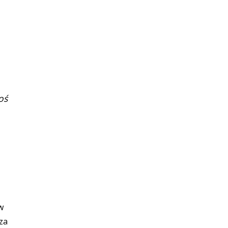
oś
w
za