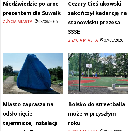
Niedźwiedzie polarne
Cezary Cieślukowski
prezentem dla Suwałk
zakończył kadencję na
Z ŻYCIA MIASTA
08/08/2026
stanowisku prezesa
SSSE
Z ŻYCIA MIASTA
07/08/2026
Miasto zaprasza na
Boisko do streetballa
odsłonięcie
może w przyszłym
tajemniczej instalacji
roku