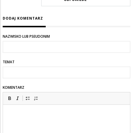
na
Chyba
DODAJ KOMENTARZ
z
Białegostoku…
NAZWISKO LUB PSEUDONIM
TEMAT
KOMENTARZ