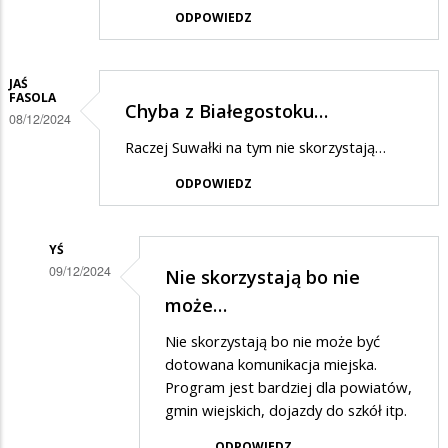
ODPOWIEDZ
JAŚ
FASOLA
Chyba z Białegostoku…
08/12/2024
Raczej Suwałki na tym nie skorzystają…
ODPOWIEDZ
YŚ
09/12/2024
Nie skorzystają bo nie
Dodane
może…
przez
Nie skorzystają bo nie może być
Jaś
dotowana komunikacja miejska.
Fasola
Program jest bardziej dla powiatów,
gmin wiejskich, dojazdy do szkół itp.
w
odpowiedzi
ODPOWIEDZ