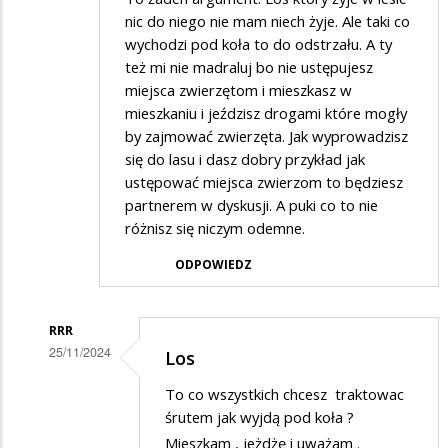
nic do niego nie mam niech żyje. Ale taki co
wychodzi pod koła to do odstrzału. A ty
też mi nie madraluj bo nie ustępujesz
miejsca zwierzętom i mieszkasz w
mieszkaniu i jeździsz drogami które mogły
by zajmować zwierzęta. Jak wyprowadzisz
się do lasu i dasz dobry przykład jak
ustępować miejsca zwierzom to będziesz
partnerem w dyskusji. A puki co to nie
różnisz się niczym odemne.
ODPOWIEDZ
RRR
25/11/2024
Los
Dodane
To co wszystkich chcesz traktowac
przez
śrutem jak wyjdą pod koła ?
Srut
Mieszkam , jeżdżę i uważam .