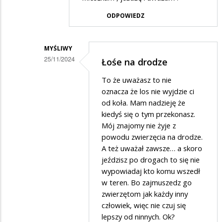
w
ODPOWIEDZ
odpowiedzi
na
MYŚLIWY
Los
25/11/2024
Łośe na drodze
Dodane
To że uważasz to nie
przez
oznacza że los nie wyjdzie ci
Rrr
od koła. Mam nadzieję że
kiedyś się o tym przekonasz.
w
Mój znajomy nie żyje z
odpowiedzi
powodu zwierzęcia na drodze.
na
A też uważał zawsze… a skoro
Los
jeździsz po drogach to się nie
wypowiadaj kto komu wszedł
w teren. Bo zajmuszedz go
zwierzętom jak każdy inny
człowiek, więc nie czuj się
lepszy od ninnych. Ok?