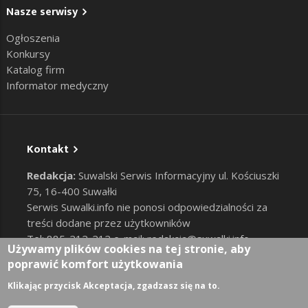
Nasze serwisy
Ogłoszenia
Konkursy
Katalog firm
Informator medyczny
Kontakt
Redakcja:
Suwalski Serwis Informacyjny ul. Kościuszki
75, 16-400 Suwałki
Serwis Suwalki.info nie ponosi odpowiedzialności za
treści dodane przez użytkowników
Tel: 885-212-212 e-mail:
redakcja@suwalki.info
,
Używamy plików cookies na tej stronie, aby
reklama@suwalki.info
poprawić komfort użytkowania
RODO
|
Cookies
Zaloguj
Klikając przycisk Akceptacja, zgadzasz się na to.
User account menu