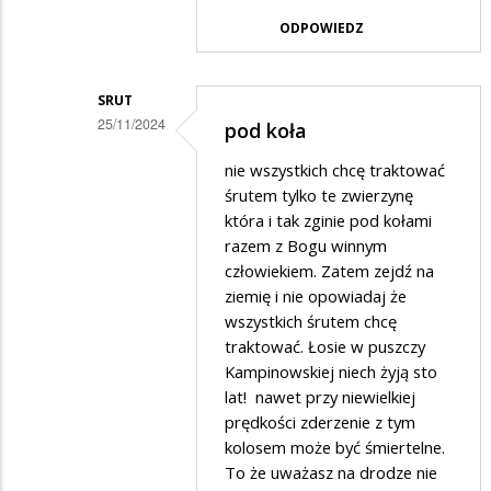
ODPOWIEDZ
SRUT
25/11/2024
pod koła
Dodane
nie wszystkich chcę traktować
przez
śrutem tylko te zwierzynę
Rrr
która i tak zginie pod kołami
razem z Bogu winnym
w
człowiekiem. Zatem zejdź na
odpowiedzi
ziemię i nie opowiadaj że
na
wszystkich śrutem chcę
Los
traktować. Łosie w puszczy
Kampinowskiej niech żyją sto
lat! nawet przy niewielkiej
prędkości zderzenie z tym
kolosem może być śmiertelne.
To że uważasz na drodze nie