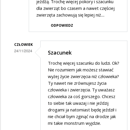
jeżdżą. Trochę więcej pokory i szacunku
dla zwierząt bo czasem a nawet częściej
zwierzęta zachowują się lepiej niż....
ODPOWIEDZ
CZŁOWIEK
24/11/2024
Szacunek
Dodane
Trochę więcej szacunku do ludzi. Ok?
przez
Nie rozumiem jak możesz stawiać
Rrr
wyżej życie zwierzęcia niż człowieka?
Ty nawet nie zrównujesz życia
w
człowieka i zwierzęcia. Ty uważasz
odpowiedzi
człowieka za coś gorszego. Chcesz
na
to siebie tak uwazaj i nie jeździj
Wyżej
drogami ja natomiast będę jeździł i
nie chciał bym zginąć na drodze jak
podpisani
mi takie monstrum wyjdzie.