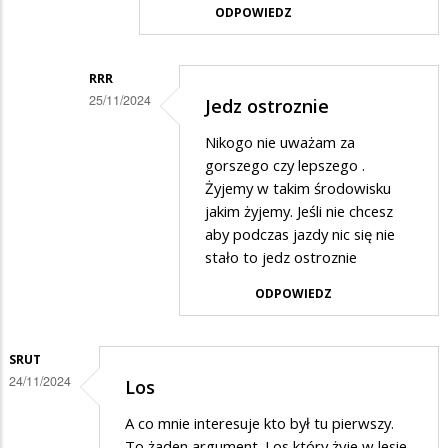
ODPOWIEDZ
RRR
25/11/2024
Jedz ostroznie
Dodane
Nikogo nie uważam za
przez
gorszego czy lepszego .
Człowiek
Żyjemy w takim środowisku
jakim żyjemy. Jeśli nie chcesz
w
aby podczas jazdy nic się nie
odpowiedzi
stało to jedz ostroznie
na
ODPOWIEDZ
Szacunek
SRUT
24/11/2024
Los
A co mnie interesuje kto był tu pierwszy.
To żaden argument. Los który żyje w lesie