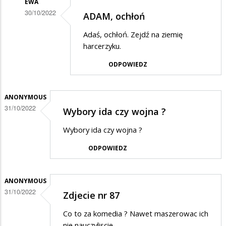
EWA
30/10/2022
ADAM, ochłoń
Dodane
Adaś, ochłoń. Zejdź na ziemię
przez
harcerzyku.
Adam
ODPOWIEDZ
w
odpowiedzi
ANONYMOUS
na
31/10/2022
Wybory ida czy wojna ?
Brawo!!!!
Suwałki
Wybory ida czy wojna ?
powinny…
ODPOWIEDZ
ANONYMOUS
31/10/2022
Zdjecie nr 87
Co to za komedia ? Nawet maszerowac ich
nie nauczyliscie.