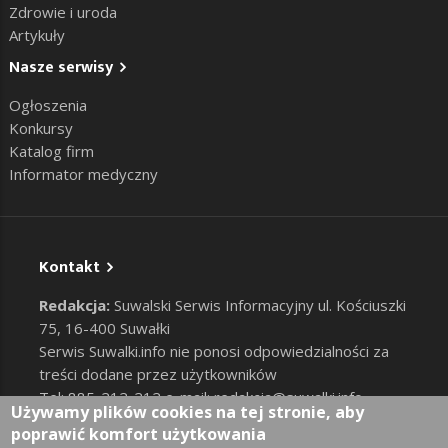
Zdrowie i uroda
Artykuły
Nasze serwisy
Ogłoszenia
Konkursy
Katalog firm
Informator medyczny
Kontakt
Redakcja:
Suwalski Serwis Informacyjny ul. Kościuszki
75, 16-400 Suwałki
Serwis Suwalki.info nie ponosi odpowiedzialności za
treści dodane przez użytkowników
Tel: 885-212-212 e-mail:
redakcja@suwalki.info
,
Używamy plików cookies na tej stronie, aby
reklama@suwalki.info
poprawić komfort użytkowania
RODO
|
Cookies