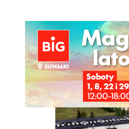
Strona główna
/
Wiadomości
/
Z życia miasta
/
Oświadczen
Ścieżka
nawigacyjna
/
Z ŻYCIA MIASTA
12/05/2026
4 Komentarzy
Oświadczenie szpitala w sprawie odpadaj