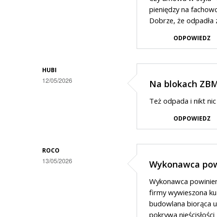
pieniędzy na fachow
Dobrze, że odpadła z
ODPOWIEDZ
HUBI
12/05/2026
Na blokach ZB
Też odpada i nikt nic
ODPOWIEDZ
ROCO
13/05/2026
Wykonawca pow
Wykonawca powinien 
firmy wywieszona ku 
budowlana biorąca ud
pokrywa nieścisłości 