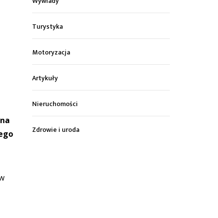
Wywiady
Turystyka
Motoryzacja
Artykuły
Nieruchomości
 na
Zdrowie i uroda
nego
 w