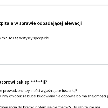
pitala w sprawie odpadającej elewacji
 miejscu są wszyscy specjaliści.
.
torowi tak spi*****ił?
ie prowadzone czynności wyjaśniające fuszerkę?
zy inny kmiotek za bubel budowlany nie odpowie bo ma znajomości 
Gwarancja do bramy, potem się nie znamy"? Bo szpital nie ma