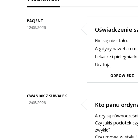
PACJENT
12/05/2026
Oświadczenie sz
Nic się nie stało.
A gdyby nawet, to na
Lekarze i pielęgniarki
Uratują.
ODPOWIEDZ
CWANIAK Z SUWAŁEK
12/05/2026
Kto panu ordyna
A czy są równocześn
Czy jakiś pociotek c
zwykle?
Czy umowa w stylu "