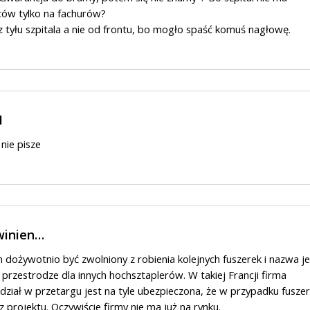
ców tylko na fachurów?
 tyłu szpitala a nie od frontu, bo mogło spaść komuś nagłowę.
M
 nie pisze
inien…
dożywotnio być zwolniony z robienia kolejnych fuszerek i nazwa j
przestrodze dla innych hochsztaplerów. W takiej Francji firma
ział w przetargu jest na tyle ubezpieczona, że w przypadku fuszer
z projektu. Oczywiście firmy nie ma już na rynku.