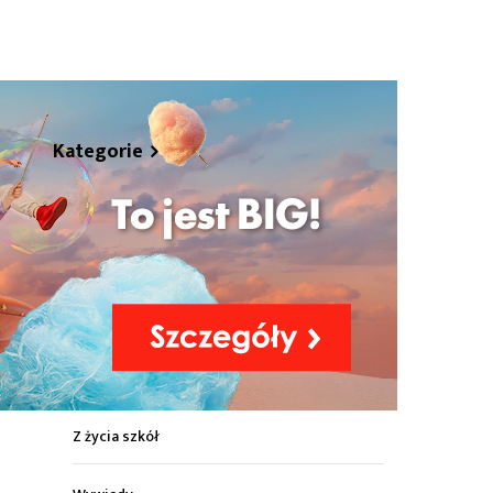
hare
Kategorie
Z życia miasta
Sport
Kultura
Wiadomości z regionu
Z życia szkół