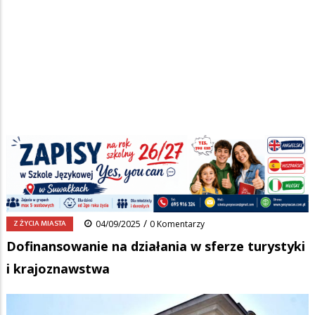
Strona główna
/
Wiadomości
/
Z życia miasta
/
Ścieżka
Dofinansowanie na działania w sferze turystyki i krajoznawstwa
nawigacyjna
Facebook
Pinterest
Tumblr
Reddit
Share
0
/
Z ŻYCIA MIASTA
04/09/2025
0 Komentarzy
Dofinansowanie na działania w sferze turystyki
i krajoznawstwa