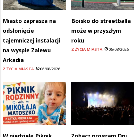
Miasto zaprasza na
Boisko do streetballa
odsłonięcie
może w przyszłym
tajemniczej instalacji
roku
na wyspie Zalewu
Z ŻYCIA MIASTA
06/08/2026
Arkadia
Z ŻYCIA MIASTA
06/08/2026
W niedzielę Piknik
Zobacz program Dni