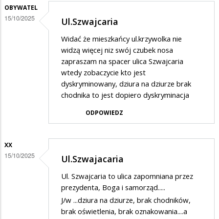
OBYWATEL
15/10/2025
Ul.Szwajcaria
Widać że mieszkańcy ul.krzywolka nie
widzą więcej niz swój czubek nosa
zapraszam na spacer ulica Szwajcaria
wtedy zobaczycie kto jest
dyskryminowany, dziura na dziurze brak
chodnika to jest dopiero dyskryminacja
ODPOWIEDZ
XX
15/10/2025
Ul.Szwajacaria
Ul. Szwajcaria to ulica zapomniana przez
prezydenta, Boga i samorząd.....
J/w ...dziura na dziurze, brak chodników,
brak oświetlenia, brak oznakowania....a