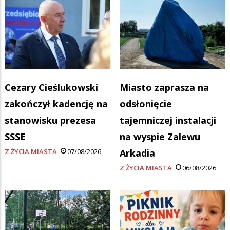
Cezary Cieślukowski
Miasto zaprasza na
zakończył kadencję na
odsłonięcie
stanowisku prezesa
tajemniczej instalacji
SSSE
na wyspie Zalewu
Z ŻYCIA MIASTA
07/08/2026
Arkadia
Z ŻYCIA MIASTA
06/08/2026