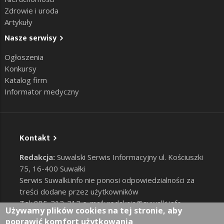
Zdrowie i uroda
Artykuły
Nasze serwisy
Ogłoszenia
Konkursy
Katalog firm
Informator medyczny
Kontakt
Redakcja:
Suwalski Serwis Informacyjny ul. Kościuszki
75, 16-400 Suwałki
Serwis Suwalki.info nie ponosi odpowiedzialności za
treści dodane przez użytkowników
Tel: 885-212-212 e-mail:
redakcja@suwalki.info
,
Używamy plików cookies na tej stronie, aby
reklama@suwalki.info
poprawić komfort użytkowania