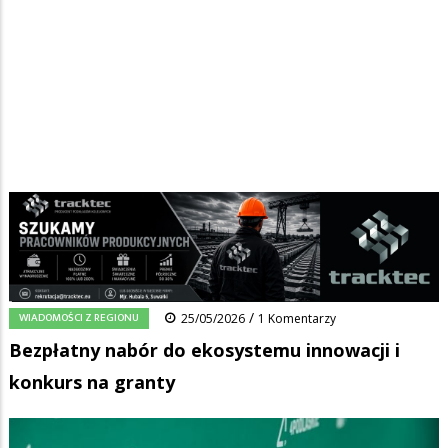
Strona główna
/
Wiadomości
/
Wiadomości z regionu
/
Ścieżka
Bezpłatny nabór do ekosystemu innowacji i konkurs na granty
nawigacyjna
Facebook
Pinterest
Tumblr
Reddit
Share
0
/
WIADOMOŚCI Z REGIONU
25/05/2026
1 Komentarzy
Bezpłatny nabór do ekosystemu innowacji i
konkurs na granty