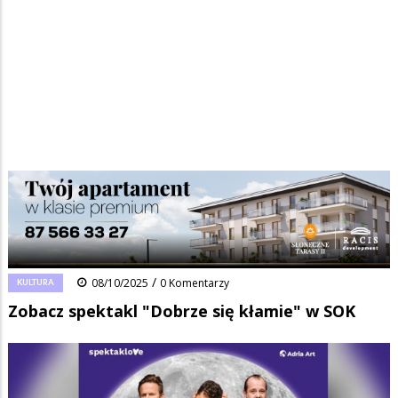
Strona główna
/
Wiadomości
/
Kultura
/
Ścieżka
Zobacz spektakl "Dobrze się kłamie" w SOK
nawigacyjna
Facebook
Pinterest
Tumblr
Reddit
Share
0
/
KULTURA
08/10/2025
0 Komentarzy
Zobacz spektakl "Dobrze się kłamie" w SOK