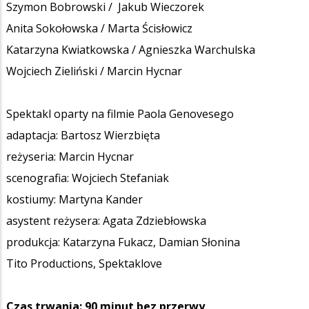
Szymon Bobrowski
/ Jakub Wieczorek
Anita Sokołowska
/
Marta Ścisłowicz
Katarzyna Kwiatkowska
/
Agnieszka Warchulska
Wojciech Zieliński
/
Marcin Hycnar
Spektakl oparty na filmie Paola Genovesego
adaptacja: Bartosz Wierzbięta
reżyseria:
Marcin Hycnar
scenografia: Wojciech Stefaniak
kostiumy: Martyna Kander
asystent reżysera: Agata Zdziebłowska
produkcja: Katarzyna Fukacz, Damian Słonina
Tito Productions, Spektaklove
Czas trwania: 90 minut bez przerwy