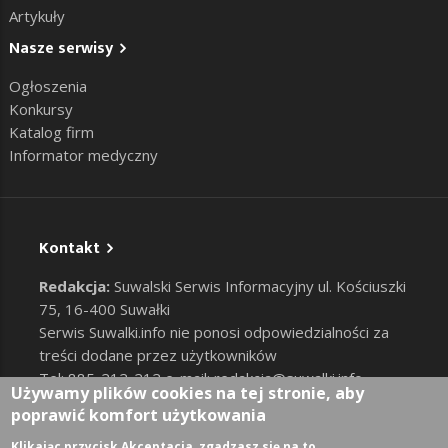
Artykuły
Nasze serwisy
Ogłoszenia
Konkursy
Katalog firm
Informator medyczny
Kontakt
Redakcja:
Suwalski Serwis Informacyjny ul. Kościuszki
75, 16-400 Suwałki
Serwis Suwalki.info nie ponosi odpowiedzialności za
treści dodane przez użytkowników
Tel: 885-212-212 e-mail:
redakcja@suwalki.info
,
Używamy plików cookies na tej stronie, aby
reklama@suwalki.info
poprawić komfort użytkowania
RODO
|
Cookies
Zaloguj
Klikając przycisk Akceptacja, zgadzasz się na to.