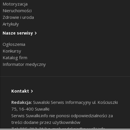
Motoryzacja
Nieruchomości
Zdrowie i uroda
Artykuły
Nasze serwisy
Ogłoszenia
Konkursy
Katalog firm
Informator medyczny
Kontakt
Redakcja:
Suwalski Serwis Informacyjny ul. Kościuszki
75, 16-400 Suwałki
Serwis Suwalki.info nie ponosi odpowiedzialności za
treści dodane przez użytkowników
Tel: 885-212-212 e-mail:
redakcja@suwalki.info
,