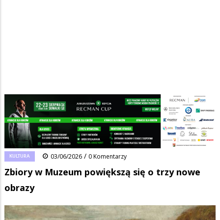
Strona główna
/
Wiadomości
/
Kultura
/
Ścieżka
Zbiory w Muzeum powiększą się o trzy nowe obrazy
nawigacyjna
Facebook
Pinterest
Tumblr
Reddit
Share
0
/
KULTURA
03/06/2026
0 Komentarzy
Zbiory w Muzeum powiększą się o trzy nowe
obrazy