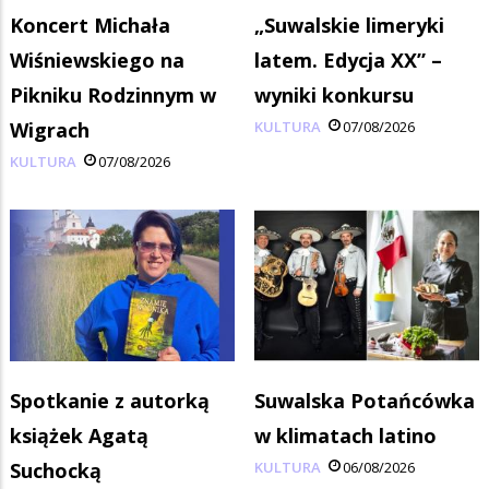
Koncert Michała
„Suwalskie limeryki
Wiśniewskiego na
latem. Edycja XX” –
Pikniku Rodzinnym w
wyniki konkursu
Wigrach
KULTURA
07/08/2026
KULTURA
07/08/2026
Spotkanie z autorką
Suwalska Potańcówka
książek Agatą
w klimatach latino
Suchocką
KULTURA
06/08/2026