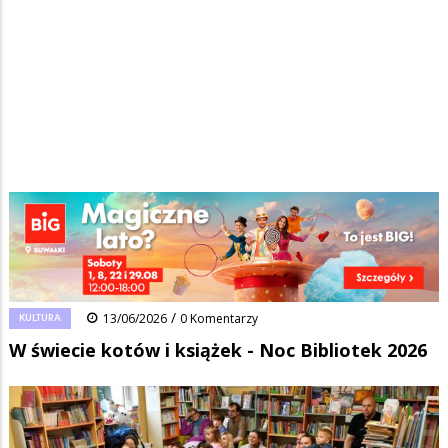
Strona główna
/
Wiadomości
/
Kultura
/
Ścieżka
W świecie kotów i książek - Noc Bibliotek 2026
nawigacyjna
Facebook
Pinterest
Tumblr
Reddit
Share
0
/
KULTURA
13/06/2026
0 Komentarzy
W świecie kotów i książek - Noc Bibliotek 2026