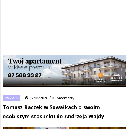
Strona główna
/
Wiadomości
/
Kultura
/
Ścieżka
Tomasz Raczek w Suwałkach o swoim osobistym stosunku do
Andrzeja Wajdy
nawigacyjna
Facebook
Pinterest
Tumblr
Reddit
Share
0
/
KULTURA
12/06/2026
0 Komentarzy
Tomasz Raczek w Suwałkach o swoim
osobistym stosunku do Andrzeja Wajdy