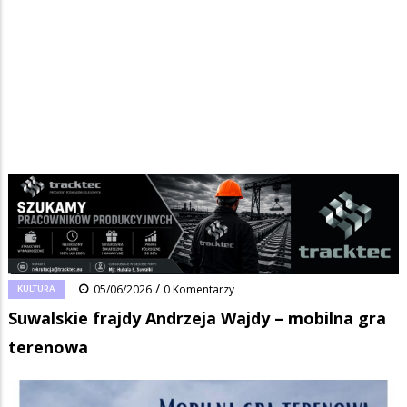
Strona główna
/
Wiadomości
/
Kultura
/
Ścieżka
Suwalskie frajdy Andrzeja Wajdy – mobilna gra terenowa
nawigacyjna
Facebook
Pinterest
Tumblr
Reddit
Share
0
/
KULTURA
05/06/2026
0 Komentarzy
Suwalskie frajdy Andrzeja Wajdy – mobilna gra
terenowa