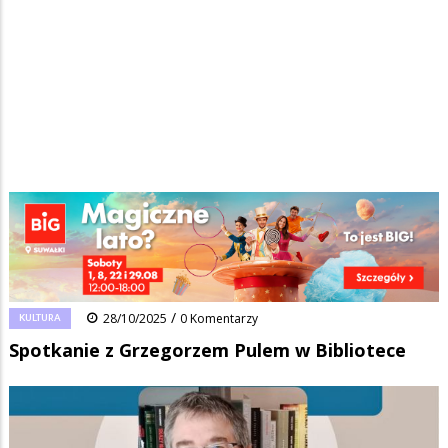
Strona główna
/
Wiadomości
/
Kultura
/
Ścieżka
Spotkanie z Grzegorzem Pulem w Bibliotece
nawigacyjna
Facebook
Pinterest
Tumblr
Reddit
Share
0
/
KULTURA
28/10/2025
0 Komentarzy
Spotkanie z Grzegorzem Pulem w Bibliotece