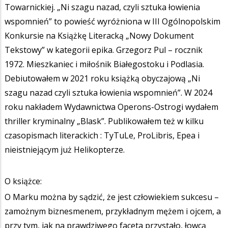
Towarnickiej. „Ni szagu nazad, czyli sztuka łowienia
wspomnień” to powieść wyróżniona w III Ogólnopolskim
Konkursie na Książkę Literacką „Nowy Dokument
Tekstowy” w kategorii epika. Grzegorz Pul – rocznik
1972. Mieszkaniec i miłośnik Białegostoku i Podlasia.
Debiutowałem w 2021 roku książką obyczajową „Ni
szagu nazad czyli sztuka łowienia wspomnień”. W 2024
roku nakładem Wydawnictwa Operons-Ostrogi wydałem
thriller kryminalny „Blask”. Publikowałem też w kilku
czasopismach literackich : TyTuLe, ProLibris, Epea i
nieistniejącym już Helikopterze.
O książce:
O Marku można by sądzić, że jest człowiekiem sukcesu –
zamożnym biznesmenem, przykładnym mężem i ojcem, a
przy tym, jak na prawdziwego faceta przystało, łowcą