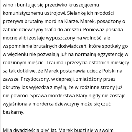
wino i buntując się przeciwko kruszejącemu
komunistycznemu ustrojowi. Sielankę ich młodości
przerywa brutalny mord na Klarze. Marek, posądzony o
zabicie dziewczyny trafia do aresztu. Ponieważ posiada
mocne alibi zostaje wypuszczony na wolność, ale
wspomnienie brutalnych doświadczeń, które spotkały go
w więzieniu nie pozwalają już na normalną egzystencję w
rodzinnym mieście. Trauma i przeżycia ostatnich miesięcy
są tak dotkliwe, że Marek postanawia uciec z Polski na
zawsze. Przytłoczony, w depresji, zmiażdżony przez
okrutny los wyjeżdża z myślą, że w rodzinne strony już
nie powróci. Sprawa morderstwa Klary nigdy nie zostaje
wyjaśniona a morderca dziewczyny może się czuć
bezkarny.
Mija dwadzieścia pięć lat. Marek budzi się w swoim