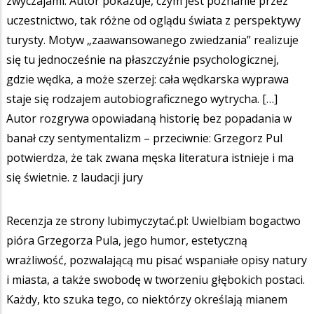
zwyczajami. Autor pokazuje, czym jest poznanie przez
uczestnictwo, tak różne od oglądu świata z perspektywy
turysty. Motyw „zaawansowanego zwiedzania” realizuje
się tu jednocześnie na płaszczyźnie psychologicznej,
gdzie wędka, a może szerzej: cała wędkarska wyprawa
staje się rodzajem autobiograficznego wytrycha. […]
Autor rozgrywa opowiadaną historię bez popadania w
banał czy sentymentalizm – przeciwnie: Grzegorz Pul
potwierdza, że tak zwana męska literatura istnieje i ma
się świetnie. z laudacji jury
Recenzja ze strony lubimyczytać.pl: Uwielbiam bogactwo
pióra Grzegorza Pula, jego humor, estetyczną
wrażliwość, pozwalającą mu pisać wspaniałe opisy natury
i miasta, a także swobodę w tworzeniu głębokich postaci.
Każdy, kto szuka tego, co niektórzy określają mianem