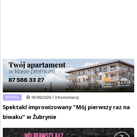
Strona główna
/
Wiadomości
/
Kultura
/
Ścieżka
Spektakl improwizowany "Mój pierwszy raz na biwaku" w Żubrynie
nawigacyjna
Facebook
Pinterest
Tumblr
Reddit
Share
0
/
KULTURA
05/06/2026
0 Komentarzy
Spektakl improwizowany "Mój pierwszy raz na
biwaku" w Żubrynie