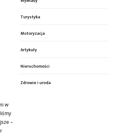
Wywiady
Turystyka
Motoryzacja
Artykuły
Nieruchomości
Zdrowie i uroda
mi w
liśmy
jsze –
r