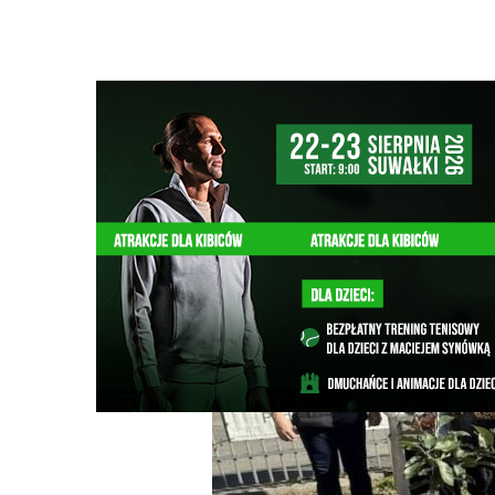
Strona główna
/
Wiadomości
/
Z życia miasta
/
Piknik Int
Ścieżka
nawigacyjna
/
Z ŻYCIA MIASTA
07/10/2025
0 Komentarzy
Piknik Integracyjny: Przełamując Stere