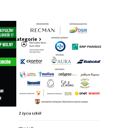
hare
Kategorie
Z życia miasta
Sport
Kultura
Wiadomości z regionu
Z życia szkół