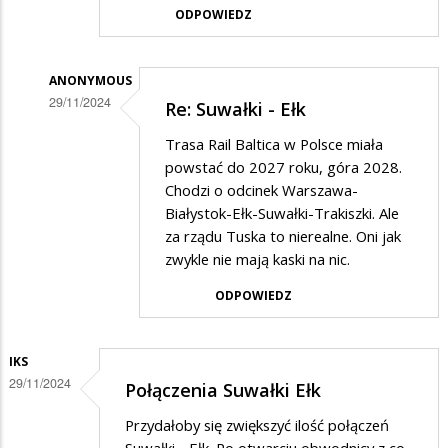
ODPOWIEDZ
ANONYMOUS
29/11/2024
Re: Suwałki - Ełk
Dodane
Trasa Rail Baltica w Polsce miała
przez
powstać do 2027 roku, góra 2028.
Wacek
Chodzi o odcinek Warszawa-
Białystok-Ełk-Suwałki-Trakiszki. Ale
w
za rządu Tuska to nierealne. Oni jak
odpowiedzi
zwykle nie mają kaski na nic.
na
ODPOWIEDZ
Suwałki
-
Ełk
IKS
29/11/2024
Połączenia Suwałki Ełk
Przydałoby się zwiększyć ilość połączeń