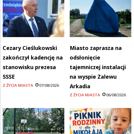
Cezary Cieślukowski
Miasto zaprasza na
zakończył kadencję na
odsłonięcie
stanowisku prezesa
tajemniczej instalacji
SSSE
na wyspie Zalewu
Z ŻYCIA MIASTA
07/08/2026
Arkadia
Z ŻYCIA MIASTA
06/08/2026