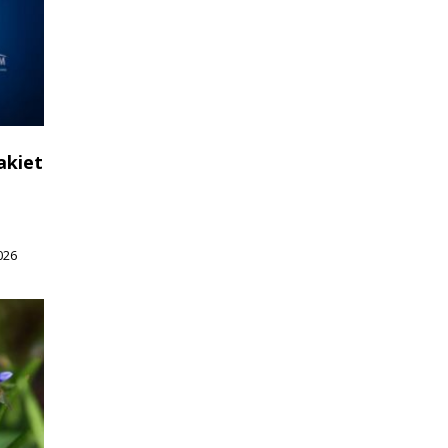
akiet
026