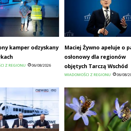
ony kamper odzyskany
Maciej Żywno apeluje o p
łkach
osłonowy dla regionów
CI Z REGIONU
06/08/2026
objętych Tarczą Wschód
WIADOMOŚCI Z REGIONU
06/08/2