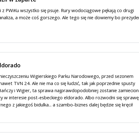
 z PWiKu wszystko się psuje. Rury wodociągowe pękają co drugi
kanaliza, a może coś gorszego. Ale tego się nie dowiemy bo prezyde
eldorado
zanieczyszczeniu Wigierskiego Parku Narodowego, przed sezonem
awet TVN 24. Ale nie ma co się łudzić, tak jak poprzednie spusty
ańczy i Wigier, ta sprawa najprawdopodobniej zostanie zamiecion
y w interesie post-esbeckiego eldorado. Albo rozwodni się sprawę
rnego z jakiegoś bidulka... a szambo-biznes dalej będzie się kręcił