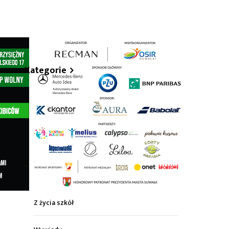
hare
Kategorie
Z życia miasta
Sport
Kultura
Wiadomości z regionu
Z życia szkół