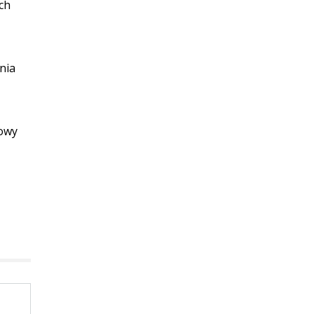
ch
nia
kowy