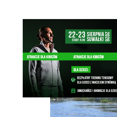
Strona główna
/
Wiadomości
/
Wiadomości z regionu
/
Ni
Ścieżka
nawigacyjna
/
WIADOMOŚCI Z REGIONU
15/05/2026
3 Komentarzy
Nieznane zanieczyszczenie w Czarnej Hań