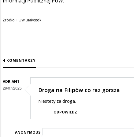
Informacji Publicznej PUW.
Źródło: PUW Białystok
4 KOMENTARZY
ADRIAN1
29/07/2025
Droga na Filipów co raz gorsza
Niestety za droga.
ODPOWIEDZ
ANONYMOUS