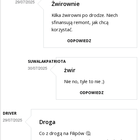
29/07/2025
Żwirownie
Dodane
Kilka żwirowni po drodze. Niech
przez
sfinansują remont, jak chcą
Adrian1
korzystać.
w
ODPOWIEDZ
odpowiedzi
na
SUWALAKPATRIOTA
Droga
30/07/2025
żwir
na
Dodane
Nie no, tyle to nie ;)
Filipów
przez
co
ODPOWIEDZ
Anonymous
raz
w
gorsza
odpowiedzi
DRIVER
29/07/2025
Droga
na
Żwirownie
Co z drogą na Filipów 🤔