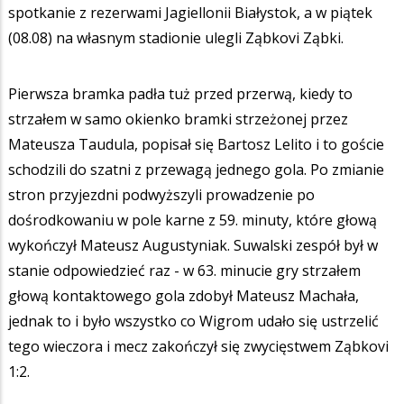
spotkanie z rezerwami Jagiellonii Białystok, a w piątek
(08.08) na własnym stadionie ulegli Ząbkovi Ząbki.
Pierwsza bramka padła tuż przed przerwą, kiedy to
strzałem w samo okienko bramki strzeżonej przez
Mateusza Taudula, popisał się Bartosz Lelito i to goście
schodzili do szatni z przewagą jednego gola. Po zmianie
stron przyjezdni podwyższyli prowadzenie po
dośrodkowaniu w pole karne z 59. minuty, które głową
wykończył Mateusz Augustyniak. Suwalski zespół był w
stanie odpowiedzieć raz - w 63. minucie gry strzałem
głową kontaktowego gola zdobył Mateusz Machała,
jednak to i było wszystko co Wigrom udało się ustrzelić
tego wieczora i mecz zakończył się zwycięstwem Ząbkovi
1:2.