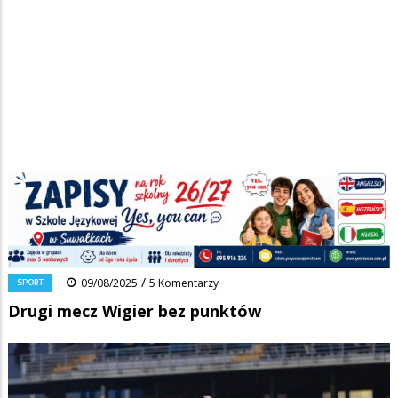
Strona główna
/
Wiadomości
/
Sport
/
Ścieżka
Drugi mecz Wigier bez punktów
nawigacyjna
Facebook
Pinterest
Tumblr
Reddit
Share
0
/
SPORT
09/08/2025
5 Komentarzy
Drugi mecz Wigier bez punktów