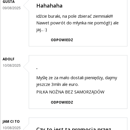
Liczę
GUSTA
Hahahaha
09/08/2025
że
idźcie buraki, na pole zbierać ziemniaki!!!
spadną
Nawet powrót do młynka nie pomógł:) ale
do
jaj... :)
4,
ODPOWIEDZ
a
w
ADOLF
istocie
10/08/2025
.
5
ligi
Myślę ze za mało dostali pieniędzy, dajmy
jeszcze 3mln ale euro.
PIŁKA NOŻNA BEZ SAMORZĄDÓW
ODPOWIEDZ
JAM CI TO
10/08/2025
Czy to jest ta promocja przez