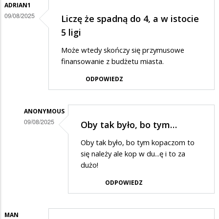
ADRIAN1
09/08/2025
Liczę że spadną do 4, a w istocie
5 ligi
Może wtedy skończy się przymusowe
finansowanie z budżetu miasta.
ODPOWIEDZ
ANONYMOUS
09/08/2025
Oby tak było, bo tym…
Dodane
Oby tak było, bo tym kopaczom to
przez
się należy ale kop w du...ę i to za
Adrian1
dużo!
w
ODPOWIEDZ
odpowiedzi
na
MAN